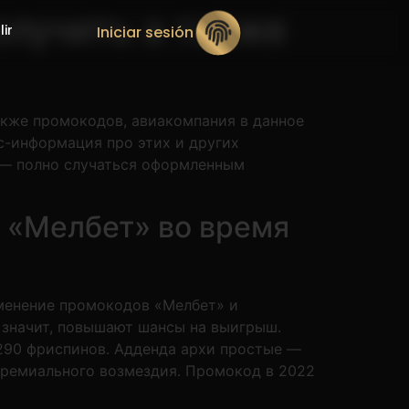
олучить а также
lir
Iniciar sesión
акже промокодов, авиакомпания в данное
с-информация про этих и других
 — полно случаться оформленным
 «Мелбет» во время
менение промокодов «Мелбет» и
 значит, повышают шансы на выигрыш.
290 фриспинов. Адденда архи простые —
премиального возмездия. Промокод в 2022