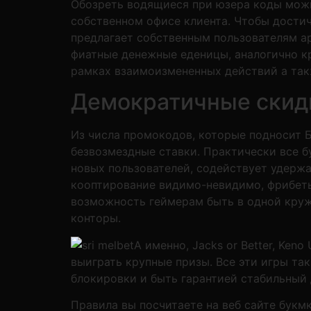
Обозреть водящиеся при юзера коды мож
собственном офисе клиента. Чтобы достич
предлагает собственным пользователям ар
фиатные денежные еденицы, аналогично к
рамках взаимоизмененных действий а так
Демократичные скидк
Из числа промокодов, которые подносит 
безвозмездные ставки. Практически все 
новых пользователей, содействует удержа
кооптирование видимо-невидимо, фрибеты
возможность геймерам быть в одной круж
конторы.
А именно, Jacks or Better, Ke
выиграть крупные призы. Все эти игры та
блокировки и быть гарантией стабильный 
Правила вы посчитаете на веб сайте букмк