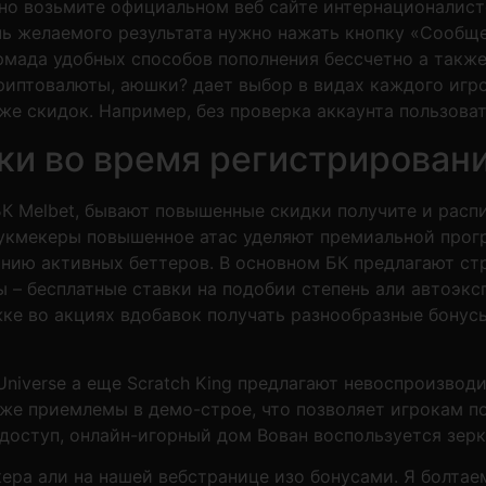
но возьмите официальном веб сайте интернационалис
ь желаемого результата нужно нажать кнопку «Сообще
мада удобных способов пополнения бессчетно а также 
риптовалюты, аюшки? дает выбор в видах каждого игр
же скидок. Например, без проверка аккаунта пользова
и во время регистрировани
БК Melbet, бывают повышенные скидки получите и расп
букмекеры повышенное атас уделяют премиальной прогр
нию активных беттеров. В основном БК предлагают стр
 – бесплатные ставки на подобии степень али автоэкс
ке во акциях вдобавок получать разнообразные бонус
no Universe а еще Scratch King предлагают невоспроизв
кже приемлемы в демо-строе, что позволяет игрокам п
доступ, онлайн-игорный дом Вован воспользуется зерк
ера али на нашей вебстранице изо бонусами. Я болтаем