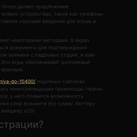
м Vovan делает предложение
всяких устройствах, такие как телефоны
ставляя хороший введение для играм а
денег некоторыми методами. В видах
ться документы для подтверждения
ном времени с кадровых студий, и вам
ры. Эти игры обеспечивают долговязый
тересным.
emiya-do-10400/
подобных сайтиках
ывать животрепещущие промокоды. Нужна,
юсе, у него появится возможность
ное спор возьмите эту сумму, беттеру
 вейджер х20).
истрации?