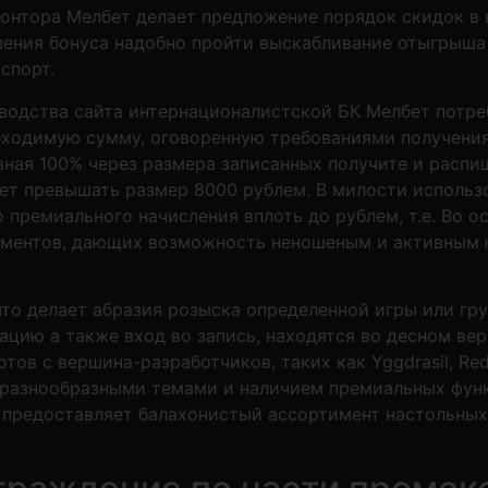
онтора Мелбет делает предложение порядок скидок в 
шения бонуса надобно пройти выскабливание отыгрыша 
спорт.
оводства сайта интернационалистской БК Мелбет потр
ходимую сумму, оговоренную требованиями получения 
ная 100% через размера записанных получите и распи
ет превышать размер 8000 рублем. В милости исполь
 премиального начисления вплоть до рублем, т.е. Во
рументов, дающих возможность неношеным и активным
то делает абразия розыска определенной игры или гру
ацию а также вход во запись, находятся во десном вер
тов с вершина-разработчиков, таких как Yggdrasil, Red
разнообразными темами и наличием премиальных функц
предоставляет балахонистый ассортимент настольных 