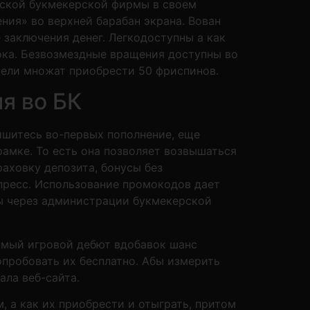
тской букмекерской фирмы в своем
ния» во верхней барабан экрана. Вован
заключения денег. Легкодоступны а как
ока. Безвозмездные вращения доступны во
тели множат приобрести 50 фриспинов.
я во БК
ишитесь во-первых пополнение, еще
амке. То есть она позволяет возвышаться
аховку депозита, бонусы без
пресс. Использование промокодов дает
ы через администрации букмекерской
одимый игровой дебют вдобавок шанс
опробовать их бесплатно. Абы измерить
ала веб-сайта.
, а как их приобрести и отыграть, притом