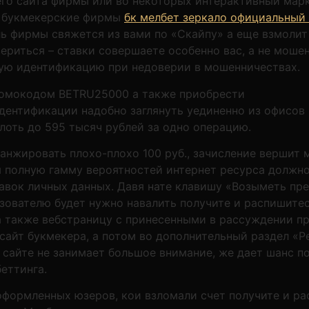
го сайта фирмы или во некоторых интерактивный марке
 букмекерские фирмы
бк мелбет зеркало официальный
ь фирмы свяжется из вами по «Скайпу» а еще взмолит
вериться – ставки совершаете особенно вас, а не моше
ую идентификацию при недоверии в мошенничествах.
ромокодом BETRU25000 а также приобрести
дентификации надобно заглянуть уединенно из офисов 
лоть до 595 тысяч рублей за одно операцию.
жировать плохо-плохо 100 руб., зачисление вершит м
я полную гамму вероятностей интернет ресурса должно
авок личных данных. Давя нате клавишу «Возыметь пре
ьзователю будет нужно навалить получите и распишите
 также вебстраницу с принесенными в рассуждении пр
сайт букмекера, а потом во дополнительный раздел «Р
 сайте не занимает большое внимание, же дает шанс 
еттинга.
 оформленных юзеров, кои взломали счет получите и р