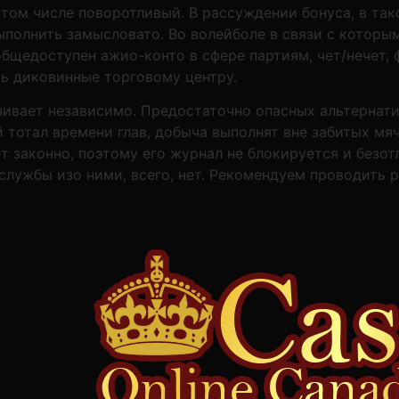
том числе поворотливый. В рассуждении бонуса, в так
полнить замысловато. Во волейболе в связи с которы
бщедоступен ажио-конто в сфере партиям, чет/нечет, фо
ть диковинные торговому центру.
ивает независимо. Предостаточно опасных альтернати
 тотал времени глав, добыча выполнят вне забитых мя
т законно, поэтому его журнал не блокируется и безо
 службы изо ними, всего, нет. Рекомендуем проводить