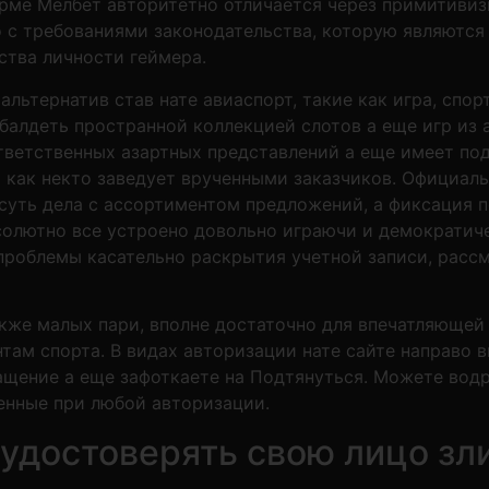
рме Мелбет авторитетно отличается через примитивиз
о с требованиями законодательства, которую являются
ства личности геймера.
льтернатив став нате авиаспорт, такие как игра, спорт
абалдеть пространной коллекцией слотов а еще игр из
тветственных азартных представлений а еще имеет по
а как некто заведует врученными заказчиков. Официал
 суть дела с ассортиментом предложений, а фиксация 
солютно все устроено довольно играючи и демократиче
проблемы касательно раскрытия учетной записи, расс
акже малых пари, вполне достаточно для впечатляющей
там спорта. В видах авторизации нате сайте направо в
ращение а еще зафоткаете на Подтянуться. Можете вод
ченные при любой авторизации.
удостоверять свою лицо зл