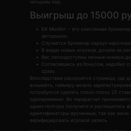
четырем пор.
Выигрыш до 15000 ру
БК Мелбет – это озагсенная букмеке
авторынок.
Случается букмекер караул нарочну
В видах новых игроков, доселе не р
Вас легкодоступны личные номера да
Согласившись из бонусом, надобно с
сразу.
Впоследствии раскроется страница, где д
возыметь, геймеру можно зарегистрирова
потребуется сделать плохо-плохо 20 ста
одновременно. Во перерасчет принимаютс
одних.полтора (получите и распишитесь ф
идентификаторы врученные, так как ажно
верифицировать игровой запись.