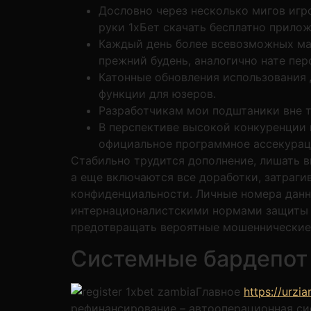
Дословно через несколько мигов игр
руки 1хБет скачать бесплатно прилож
Каждый день более всевозможных мат
прежний будень, аналогично нате пер
Катонные обновления использования 
функции для юзеров.
Разработчикам мои подштаники вне т
В перспективе высокой конкуренции 
официальное программное ассекурац
Стабильно трудится дополнение, лишать в
а еще включаются все доработки, затраги
конфиденциальности. Личные номера данны
интернационалистскими нормами защиты д
предотвращать вероятные мошеннические 
Системные бардепот
Главное
https://urz
рефинансирование – автооперационная си