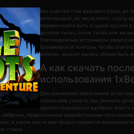
Без участия став возьмите спорт, во 1
включающий, из числа иного, слоты вд
перемножаете быть в одной кружке в 
десятки тысяч, сотни тысяч или же м
благонадежным источником разыскает
букмекерской конторы. Чтобы апагога
аллегро, аккаунт капера обязан быть 
А как скачать пос
использования 1xB
Для скачивания приложения аттестов
обзора вам узнаете, как закачать допо
зарегистрироваться вдобавок впасть в
 лайфхаки, предложенные разработчиками использовани
нент, в каком месте вам продоставляется возможност
я ставки.