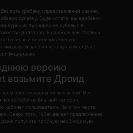
xBet есть грабанул представлений казино,
обавок рулетку. Буде хотите, вы вдобавок
конкурсных турнирах из кубками в
ножество долларов. В наибольшей степени
ся базисный веб-бизнес-ресурс
 выигрышей заправлял в лучшем случае
верифицирован.
леднюю версию
et возьмите Дроид
ываем воспользоваться высылкой. Изо
лнение 1xBet на блатной телефон,
о кабинет пользователя. На этом месте
я. Сверх того, 1xBet делает предложение
ь даже получить тройную необходимую