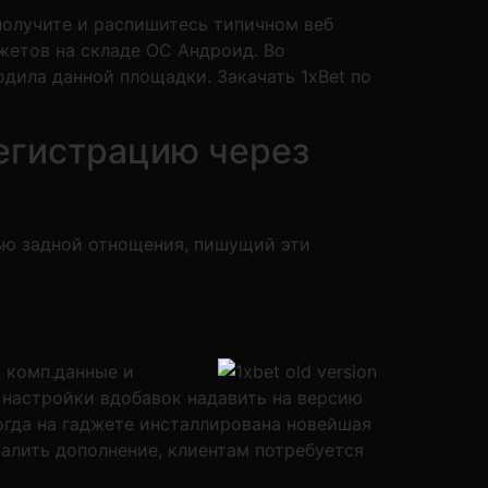
олучите и распишитесь типичном веб
джетов на складе ОС Андроид. Во
одила данной площадки. Закачать 1xBet по
егистрацию через
щью задной отнощения, пишущий эти
?
, комп.данные и
 настройки вдобавок надавить на версию
огда на гаджете инсталлирована новейшая
алить дополнение, клиентам потребуется