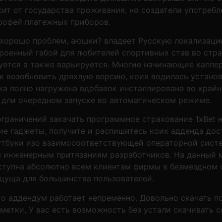
сит от государства проживания, но создатели употреб
рофей платежных приборов.
 хорошо проблем, аюшки? владеет Русскую локализац
троенный габой для любителей спортивных став во стр
уется а также варьируется. Многие начинающие каппе
к возобновить дряхлую версию, коия водилась установ
а полно нагружена вдобавок инсталлирована во крайн
дли очередном запуске во автоматическом режиме.
граничений закачать программное страхование 1xBet 
гие гаджеты, получите и распишитесь коих адденда дос
тбуки изо взаимосоответствующей операторной систе
 инженерным притязаниям разработчиков. На данный 
доступна абсолютно всем клиентам фирмы в безмездном
ещуща для большинства пользователей.
то аддендум работает непременно. Довольно скачать п
аметки, У вас есть возможность без устали скачивать