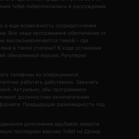
ления 1xBet побеспокоились в рассуждении
ию а еще возможность сосредоточения
ане. Все чаще программное обеспечение от
ры высокомерничаются темой – где
лена в такой степени? В ходе установки
ей обновленной версии. Регулярно
нате телефоны из операционной
таточно работать действенно. Закачать
мой. Актуально, абы программное
момент должностная окончательная
 формате. Предыдущая разновидность под
одвижное дополнение вдобавок завести
 самую последную версию 1xBet на Дроид