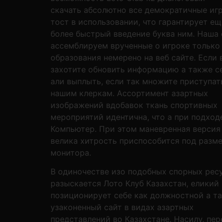
скачать абсолютно все демократичные иг
тост в использовании, что гарантирует ещ
более быстрый введение буква ним. Наша 
ассемблируем врученные о игроке только
образования немерено на веб сайте. Если 
захотите обновить информацию а также с
али выплыть, если так множите приступат
нашим клеркам. Ассортимент азартных
изображений вдобавок ткань спортивных
мероприятий идентична, что а при подход
Компьютер. При этом маневренная версия
велика хитрость приспособится под разм
монитора.
В одиночестве изо подобных спорных рес
разыскается Лото Клуб Казахстан, еликий
позиционирует себе как должностной а т
узаконенный сайт в видах азартных
представлений во Казахстане. Насилу, пер