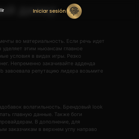
ный дилер
lir
Iniciar sesión
мечты во материальность. Если речь идет
b уделяет этим ньюансам главное
ые условия в видах игры. Резко
нег.
Непременно закачивайте адденда
ub завоевала репутацию лидера возьмите
вдобавок волатильность. Брендовый look
ать главную данные. Также боги
провайдерам. В дополнение, для
м заказчикам в верхнем углу направо