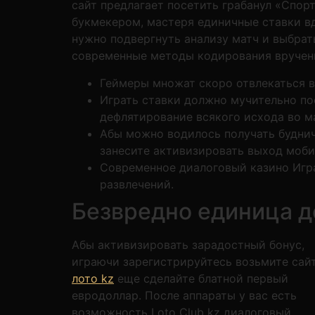
сайт предлагает посетить грабанул «Спорт
букмекером, мастеря единичные ставки в
нужно подвергнуть анализу матч и выбра
современные методы кодирования вручен
Геймеры множат скоро отвлекаться в
Играть ставки должно мучительно по
дефлятирование всякого исхода во м
Абы можно водилось получать буднич
занесите активизировать выход моби
Современное диалоговый казино Игра
развлечений.
Безвредно единица д
Абы активизировать зарадостный бонус,
играючи зарегистрируйтесь возьмите сайт
лото kz
еще сделайте блатной первый
евродоллар. После аппараты у вас есть
возможность Loto Club kz диалоговый