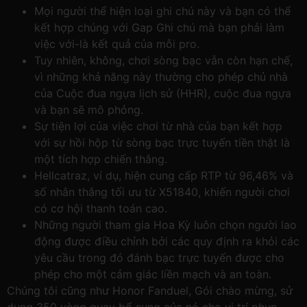
Mọi người thể hiện loại ghi chú này và bạn có thể
kết hợp chúng với Gap Ghi chú mà bạn phải làm
việc với-là kết quả của mỗi pro.
Tuy nhiên, không, chơi sòng bạc vẫn còn hạn chế,
vì những khả năng này thường cho phép chủ nhà
của Cuộc đua ngựa lịch sử (HHR), cuộc đua ngựa
và bạn sẽ mô phỏng.
Sự tiện lợi của việc chơi từ nhà của bạn kết hợp
với sự hồi hộp từ sòng bạc trực tuyến tiền thật là
một tích hợp chiến thắng.
Hellcatraz, ví dụ, hiện cung cấp RTP từ 96,46% và
số nhân thắng tối ưu từ X51840, khiến người chơi
có cơ hội thanh toán cao.
Những người tham gia Hoa Kỳ luôn chọn người lao
động được điều chỉnh bởi các quy định ra khỏi các
yêu cầu trong đó đánh bạc trực tuyến được cho
phép cho một cảm giác liền mạch và an toàn.
Chúng tôi cũng như Honor Fanduel, Gói chào mừng, sử
dụng 350 vòng quay bổ sung của nó cho vị trí phun