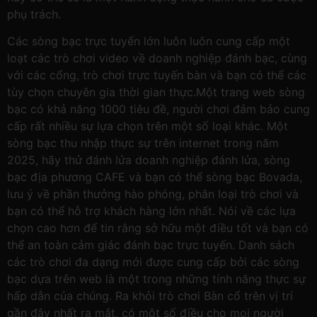
phụ trách.
Các sòng bạc trực tuyến lớn luôn luôn cung cấp một
loạt các trò chơi video về doanh nghiệp đánh bạc, cùng
với các cổng, trò chơi trực tuyến bàn và bạn có thể các
tùy chọn chuyên gia thời gian thực.Một trang web sòng
bạc có khả năng 1000 tiêu đề, người chơi đảm bảo cung
cấp rất nhiều sự lựa chọn trên một số loại khác. Một
sòng bạc thu nhập thực sự trên internet trong năm
2025, hãy thử đánh lửa doanh nghiệp đánh lửa, sòng
bạc địa phương CAFE và bạn có thể sòng bạc Bovada,
lưu ý về phần thưởng hào phóng, phân loại trò chơi và
bạn có thể hỗ trợ khách hàng lớn nhất. Nói về các lựa
chọn cao hơn để tin rằng sở hữu một điều tốt và bạn có
thể an toàn cảm giác đánh bạc trực tuyến. Danh sách
các trò chơi đa dạng mới được cung cấp bởi các sòng
bạc dựa trên web là một trong những tính năng thực sự
hấp dẫn của chúng. Ra khỏi trò chơi Bàn cổ trên vị trí
gần đây nhất ra mắt, có một số điều cho mọi người