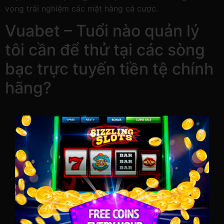
vọng trải nghiệm các mặt hàng cá cược.
Vuabet – Tuổi nào quản lý
tôi cần để thử tại các sòng
bạc trực tuyến tiền tệ chính
hãng?