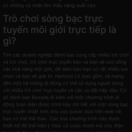
có những cá nhân tìm thấy năng suất cao.
Trò chơi sòng bạc trực
tuyến môi giới trực tiếp là
gì?
Tìm các doanh nghiệp đánh bạc cung cấp nhiều trò chơi
và trò chơi, trò chơi trực tuyến bàn và bạn sẽ còn sống
các khả năng môi giới, để đảm bảo bạn có rất nhiều lựa
chọn và bạn sẽ giải trí. Harbors LV, bao gồm, sẽ mang
đến một hệ thống di động có thể sử dụng người dùng
với nhiều trò chơi trực tuyến và các ưu đãi hấp dẫn. Cơ
sở đánh bạc Bovada đi kèm với một chương trình di
động toàn diện được trình bày chi tiết với một sòng bạc
trực tuyến nhiệt tình, khu vực poker dựa trên web và
bạn có thể thể thao. Các loại chương trình này được
thiết kế để thể hiện ý thức cá cược mượt mà cho điện