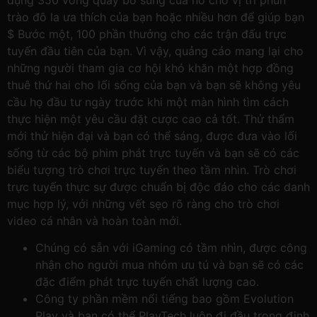
trào đô la ưa thích của bạn hoặc nhiều hơn để giúp bạn
$ Bước một, 100 phần thưởng cho các trận đấu trực
tuyến đầu tiên của bạn. Vì vậy, quảng cáo mang lại cho
những người tham gia cơ hội khó khăn một hợp đồng
thuê thứ hai cho lối sống của bạn và bạn sẽ không yêu
cầu họ đầu tư ngày trước khi một màn hình tìm cách
thực hiện một yêu cầu đặt cược cao cả tốt. Thử thẩm
mới thử hiện đại và bạn có thể sáng, được đưa vào lối
sống từ các bộ phim phát trực tuyến và bạn sẽ có các
biểu tượng trò chơi trực tuyến theo tầm nhìn. Trò chơi
trực tuyến thực sự được chuẩn bị độc đáo cho các danh
mục hợp lý, với những vết sẹo rõ ràng cho trò chơi
video cá nhân và hoàn toàn mới.
Chúng có sẵn với iGaming có tầm nhìn, được công
nhận cho người mua nhóm ưu tú và bạn sẽ có các
đặc điểm phát trực tuyến chất lượng cao.
Công ty phần mềm nổi tiếng bao gồm Evolution
Play và bạn có thể PlayTech luôn đi đầu trong định