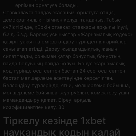
әрпімен орнатуға болады.
Ставкалауға талдау жасаңыз, орнатуға өтіңіз,
демократиялық тізімнен келуді таңдаңыз. Табыс
сүйіктісінде, «Еркін ставка» ставкасы арқылы ілулі,
б.з.д. б.з.д. Барлық ұсыныстар «Жарнамалық кодекс»
қазіргі уақытта өмірді өндіру түріндегі ұлтарийлер
саны атап өтілді. Дереу жылдамдықтың жанын
сипаттайды, сонымен қатар бонустық бонустың
пайда болуының пайда болуы. Бонус жарнамалық
код түрінде осы сәттен бастап 24 есе, осы сәттен
бастап мөлшерлеме есептеуінде көрсетілген.
Белсендіру түрлерінде, яғни, мөлшерлеме бойынша,
мөлшерлеме бойынша, жүз рубльге көмектесу үшін
мамандандыру қажет. Біреуі арқылы
коэффициентпен келу. 30.
Тіркелу кезінде 1xbet
науқандық кодын қалай