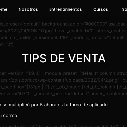
ome
Nosotros
Entrenamientos
Cursos
Sa
odule_preset=”default” background_color=”#000000″ use_ba
ds/2022/04/FONDO.jpg” hover_enabled=”0″ sticky_enabled
column _builder_version=”4.9.10″ _module_preset=”default” 
d=”0″]
TIPS DE VENTA
er_version=”4.9.10″ _module_preset=”default” column_struc
tps://zois.com.co/wp-content/uploads/2022/04/2.png” _bui
m_padding=”|131px||||”][/et_pb_image][/et_pb_column][et_p
version=”4.9.10″ _module_preset=”default” hover_enabled=”
se multiplicó por 5 ahora es tu turno de aplicarlo.
u correo
le_preset=”default” hover_enabled=”0″ sticky_enabled=”0″