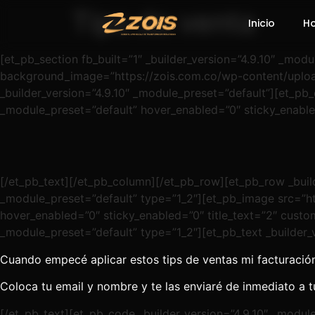
Tips de venta
Inicio
H
[et_pb_section fb_built=”1″ _builder_version=”4.9.10″ _m
background_image=”https://zois.com.co/wp-content/uploa
_builder_version=”4.9.10″ _module_preset=”default”][et_pb_
_module_preset=”default” hover_enabled=”0″ sticky_enable
[/et_pb_text][/et_pb_column][/et_pb_row][et_pb_row _build
_module_preset=”default” type=”1_2″][et_pb_image src=”ht
hover_enabled=”0″ sticky_enabled=”0″ title_text=”2″ custo
_module_preset=”default” type=”1_2″][et_pb_text _builder_
Cuando empecé aplicar estos tips de ventas mi facturación 
Coloca tu email y nombre y te las enviaré de inmediato a t
[/et_pb_text][et_pb_code _builder_version=”4.9.10″ _modu