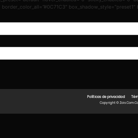
” border_color_all=”#0C71C3″ box_shadow_style=”preset1″
]
Políticas de privacidad
Tér
Copyright © Zois.com.co