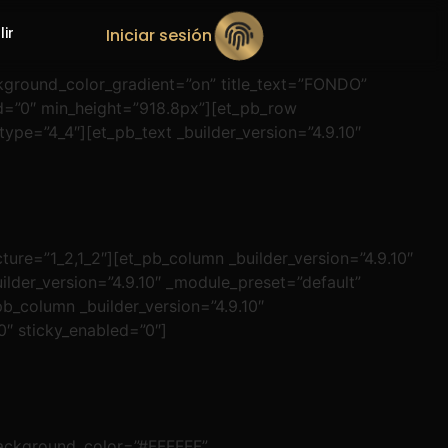
lir
Iniciar sesión
ckground_color_gradient=”on” title_text=”FONDO”
=”0″ min_height=”918.8px”][et_pb_row
type=”4_4″][et_pb_text _builder_version=”4.9.10″
ture=”1_2,1_2″][et_pb_column _builder_version=”4.9.10″
lder_version=”4.9.10″ _module_preset=”default”
b_column _builder_version=”4.9.10″
0″ sticky_enabled=”0″]
 background_color=”#FFFFFF”