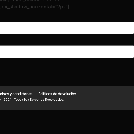
 box_shadow_horizontal=”2px”]
minos y condiciones
Políticas de devolución
 | 2024 | Todos Los Derechos Reservados.