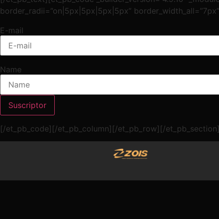
border_radii=”on|5px|5px|5px|5px” border_width_all=”7px
E-mail
Name
[/et_pb_code][/et_pb_column][/et_pb_row][/et_pb_section