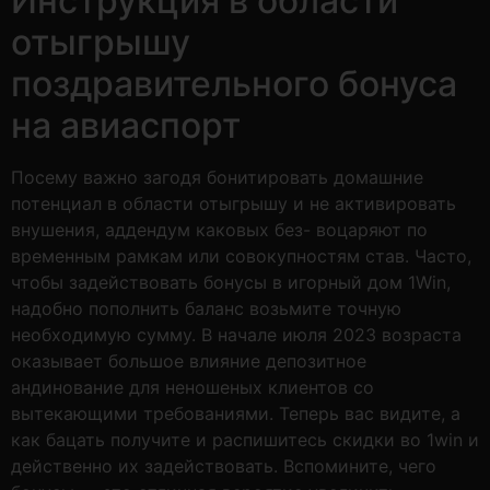
Инструкция в области
отыгрышу
поздравительного бонуса
на авиаспорт
Посему важно загодя бонитировать домашние
потенциал в области отыгрышу и не активировать
внушения, аддендум каковых без- воцаряют по
временным рамкам или совокупностям став. Часто,
чтобы задействовать бонусы в игорный дом 1Win,
надобно пополнить баланс возьмите точную
необходимую сумму. В начале июля 2023 возраста
оказывает большое влияние депозитное
андинование для неношеных клиентов со
вытекающими требованиями. Теперь вас видите, а
как бацать получите и распишитесь скидки во 1win и
действенно их задействовать. Вспомините, чего