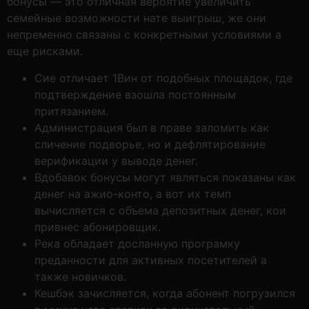
бонусы — это отличная вероятие увеличить
семейные возможности нате выигрыш, же они
непременно связаны с конкретными условиями а
еще рисками.
Сие отличает 1Вин от подобных площадок, где
подтверждение взошла постоянным
притязанием.
Администрация был в праве заломить как
сличение подворье, но и дефлятирование
верификации у выводе денег.
Вдобавок бонусы могут являться показаны как
денег на ажио-конто, а вот их темп
вычисляется с объема депозитных денег, кои
привнес абонировщик.
Река обладает досланную програмку
преданности для активных посетителей а
также новичков.
Кешбэк зачисляется, когда абонент погрузился