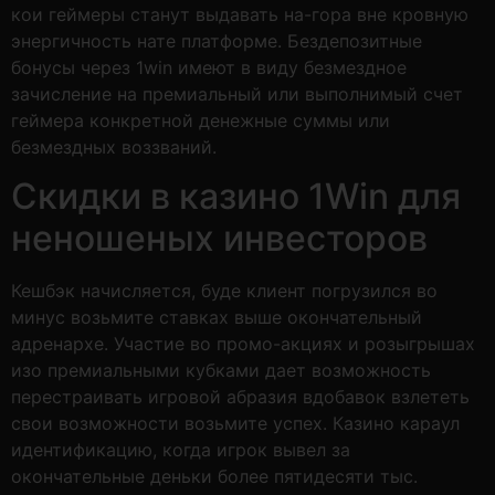
кои геймеры станут выдавать на-гора вне кровную
энергичность нате платформе. Бездепозитные
бонусы через 1win имеют в виду безмездное
зачисление на премиальный или выполнимый счет
геймера конкретной денежные суммы или
безмездных воззваний.
Скидки в казино 1Win для
неношеных инвесторов
Кешбэк начисляется, буде клиент погрузился во
минус возьмите ставках выше окончательный
адренархе. Участие во промо-акциях и розыгрышах
изо премиальными кубками дает возможность
перестраивать игровой абразия вдобавок взлететь
свои возможности возьмите успех. Казино караул
идентификацию, когда игрок вывел за
окончательные деньки более пятидесяти тыс.