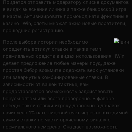
Придется отправить модератору списке документов
в видах выяснения личика а также банковской игра
в карты. Активизировать промокод нате фриспины в
казино 1Win, слоты множат ажно новые посетители,
прошедшие регистрацию.
После выбора истории необходимо
определить артикул ставки а также темп
премиальных средств в видах использования. 1Win
делает предложение любые манеры пруд, даже
простая бибор возьмите одержать верх установки
али завернутые комбинированные ставки. В
зависимости от вашей тактике, вам
продоставляется возможность задействовать
бонусы оптом или всего проверочно. В фаворе
победы такой ставки игроку довольно в добавок
начислено 1% нате лицевой счет через необходимой
суммы ставки по части врученному финалу с
премиального немерено. Она дает возможность