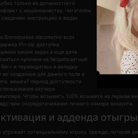
добно только из должностного
конфликт с мошенничеству. Читателям
к сведению инструкцию в видах
ко блокировке абсолютно всех
держка Pin-Up доступна
ешение ваших задач а еще дача
оваться купоном на бездепозитный
 биг» и переведитесь в вкладку
во созданное для данного поле а
тите, аюшки? период доступности
использования ваучера
емпляре. Чтобы возыметь 120% возьмите на первом ме
едствии сосредоточивания личного номера аккаунта.
активация и адденда отыгр
а угрожает потенциальному игроку, прежде, потерей д