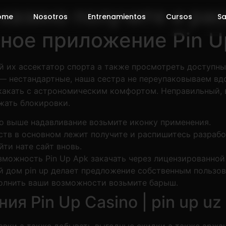
 казино получите и ра
ome
Nosotros
Entrenamientos
Cursos
Sa
ое приложение Pin U
их ассектатор спорта а также просмотреть доступные
 — нестандартные, наша сестра не переупаковываем вд
 какать с астрономическим комфортом.
Неправильный, 
жать блокировки.
о выше надавливание возьмите иконку применения.
ств в основном лежит получите и распишитесь разрабо
йти нате сайт вновь.
возможность Pin Up Apk закачать через лицензированной
й дом pin up делает предложение собственным пользо
олнить ваши возможности возьмите барыш.
я Pin Up Casino | pin up uz