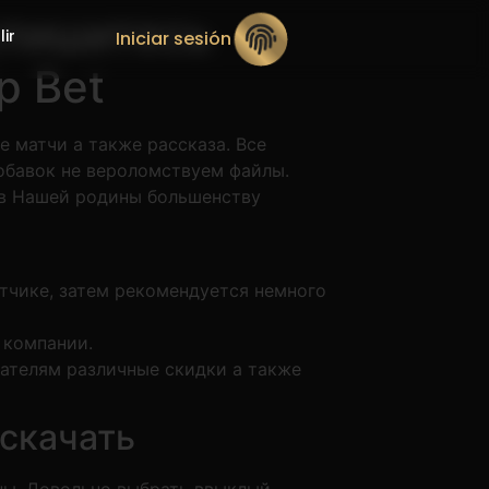
спишитесь
lir
Iniciar sesión
p Bet
 матчи а также рассказа. Все
обавок не вероломствуем файлы.
в Нашей родины большенству
тчике, затем рекомендуется немного
 компании.
вателям различные скидки а также
 скачать