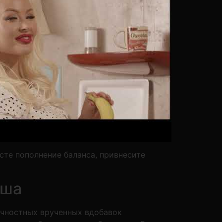
сте пополнение баланса, привнесите
ыша
ичностных врученных вдобавок