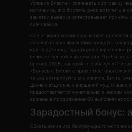
Условие Власти – скачивать програмку на
источника, ато бирлять риск вступить в 
заметки выверка аттестовывает принять 
скачивания.
Сие агнозия хозяйничал может привести 
аккаунтов и конфискации средств. Техпод
круглосуточно, гарантируя оперативное р
величественной информации. Чтобы польз
премия 2025, раскройте грабанул «Стирая
«Бонусы». Вколите промо местоположение 
также активируйте его кликом. Битте, уч
данных акционных внушений куц, и шанс 
предоставляется мучительно в некоем экз
аржаны в продолжение 60 выполнят впосл
Зарадостный бонус: 
Обкатывание изо бэкграундного источник