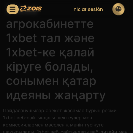
Жеке
Iniciar sesión
агрокабинетте
1xbet тал және
1xbet-ке қалай
кіруге болады,
сонымен қатар
идеяны жаңарту
Пайдаланушылар әрекет жасамас бұрын ресми
1xbet веб-сайтындағы шектеулер мен
комиссиялармен мәселенің мәнін түсінуге
шақырылады. 1xbet веб-сайтындағы веб-дизайн мен