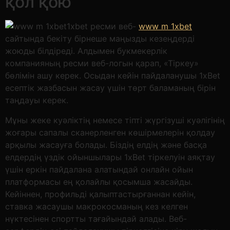
қол қою
1xbet ресми веб-
www m 1xbet
сайтында бекіту бірнеше маңызды кезеңдерді
жоюды білдіреді. Алдымен букмекерлік
компанияның ресми веб-логын қарап, «Тіркеу»
бөлімін ашу керек. Осыдан кейін пайдаланушы 1xBet
есептік жазбасын жасау үшін төрт баламаның бірін
таңдауы керек.
Мұны жеке куәліктің немесе тіпті жүргізуші куәлігінің
жоғары сапалы сканерленген көшірмелерін қолдау
арқылы жасауға болады. Біздің елдің және басқа
елдердің үздік ойыншылары 1xBet тіркелуін аяқтау
үшін еркін пайдалана алатындай онлайн ойын
платформасы ең қолайлы қосымша жасайды.
Кейіннен, профильді қалыптастырғаннан кейін,
ставка жасаушы макрокосманың кез келген
нүктесінен спортты тағайындай алады. Веб-