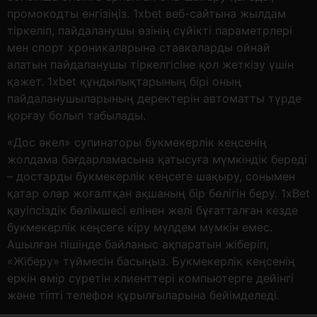
промокодты енгізіңіз. 1xbet веб-сайтына жылдам
тіркеліп, пайдаланушы өзінің сүйікті параметрлері
мен спорт хроникаларына ставкаларды ойнай
алатын пайдаланушы тіркелгісіне қол жеткізу үшін
қажет. 1xbet құндылықтарының бірі оның
пайдаланушыларының деректерін автоматты түрде
қорғау болып табылады.
«Дос әкел» супинаторы букмекерлік кеңсенің
жолдама бағдарламасына қатысуға мүмкіндік береді
– достарды букмекерлік кеңсеге шақыру, сонымен
қатар олар жоғалтқан ақшаның бір бөлігін беру. 1xBet
қауіпсіздік бөлімшесі елінен желі бұғатталған кезде
букмекерлік кеңсеге кіру мүлдем мүмкін емес.
Ашылған пішінде байланыс ақпаратын жіберіп,
«Жіберу» түймесін басыңыз. Букмекерлік кеңсенің
еркін өмір сүретін клиенттері компьютерге дейінгі
және тіпті телефон құрылғыларына бейімделеді.