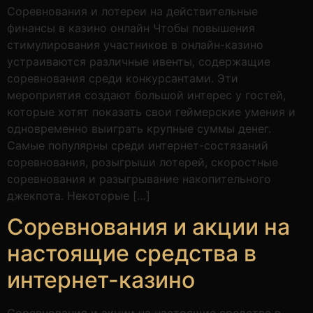
Соревнования и лотереи на действительные
финансы в казино онлайн Чтобы повышения
стимулирования участников в онлайн-казино
устраиваются различные ивенты, содержащие
соревнования среди конкурсантами. Эти
мероприятия создают большой интерес у гостей,
которые хотят показать свои геймерские умения и
одновременно выиграть крупные суммы денег.
Самые популярны среди интернет-состязаний
соревнования, розыгрыши лотерей, скоростные
соревнования и разыгрывание накопительного
джекпота. Некоторые […]
Соревнования и акции на
настоящие средства в
интернет-казино