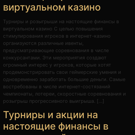
виртуальном казино
Турниры и розыгрыши на настоящие финансы в
виртуальном казино С целью повышения
стимулирования игроков в интернет-казино
организуются различные ивенты,
предусматривающие соревнования в числе
конкурсантами. Эти мероприятия создают
огромный интерес у игроков, которые хотят
продемонстрировать свои геймерские умения и
одновременно заработать большие деньги. Самые
востребованы в числе интернет-состязаний
чемпионаты, лотереи, скоростные соревнования и
розыгрыш прогрессивного выигрыша. […]
Турниры и акции на
настоящие финансы в