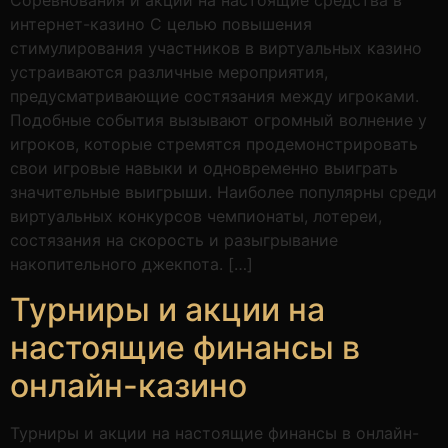
Соревнования и акции на настоящие средства в
интернет-казино С целью повышения
стимулирования участников в виртуальных казино
устраиваются различные мероприятия,
предусматривающие состязания между игроками.
Подобные события вызывают огромный волнение у
игроков, которые стремятся продемонстрировать
свои игровые навыки и одновременно выиграть
значительные выигрыши. Наиболее популярны среди
виртуальных конкурсов чемпионаты, лотереи,
состязания на скорость и разыгрывание
накопительного джекпота. […]
Турниры и акции на
настоящие финансы в
онлайн-казино
Турниры и акции на настоящие финансы в онлайн-