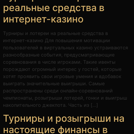
реальные средства в
интернет-казино
Турниры и лотереи на реальные средства в
интернет-казино Для повышения мотивации
пользователей в виртуальных казино устраиваются
разнообразные события, предусматривающие
соревнования в числе игроками. Такие ивенты
порождают огромный интерес у гостей, которые
хотят проявить свои игровые умения и вдобавок
выиграть значительные выигрыши. Самые
распространены среди онлайн-соревнований
чемпионаты, розыгрыши лотерей, гонки и выигрыш
накопительного джекпота. Часть из […]
Турниры и розыгрыши на
настоящие финансы в