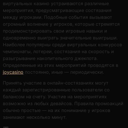
виртуальных казино устраиваются различные
мероприятия, предусматривающие состязания
между игроками. Подобные события вызывают
огромный волнение у игроков, которые стремятся
продемонстрировать свои игровые навыки и
одновременно выиграть значительные выигрыши.
Наиболее популярны среди виртуальных конкурсов
чемпионаты, лотереи, состязания на скорость и
разыгрывание накопительного джекпота.
Определенные из этих мероприятий проводятся в
joycasino
постоянно, иные — периодически.
Принять участие в онлайн-состязаниях могут
каждый зарегистрированные пользователи со
балансом на счету. Участие на мероприятиях
возможно из любых девайсов. Правила промоакций
обычно простые — на их понимание у игроков
занимают несколько минут.