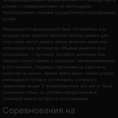
случае с соревнованиями, не необходимо.
Распределение локаций осуществляется рандомным
путём.
Формируется выигрышный банк лотерейных игр
посредством закупок билетов. Иногда деньги для
участника могут давать лично игорные дома или
производители автоматов. Объемы джекпотов в
розыгрышах — крупные. Согласно величине они
нередко сопоставимы с наградам, запланированным
в состязаниях. Подавать прошение на участие в
событии не нужно. Хватит взять билет каким угодно
имеющимся путем и согласовать согласие с
правилами акции. У жеребьёвочных игр могут быть
различные темы, но условия предложений в
основной массе остаются постоянными.
Соревнования на