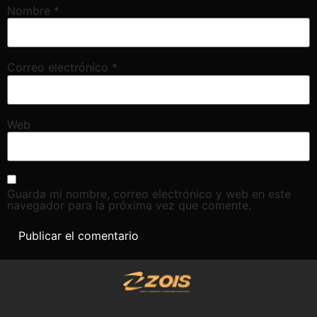
Nombre
*
Correo electrónico
*
Web
Guarda mi nombre, correo electrónico y web en este
navegador para la próxima vez que comente.