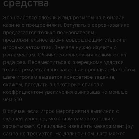
средства
Это наиболее сложный вид розыгрыша в онлайн
казино с поощрениями. Вступать в соревнованиях
предлагается только пользователям,
продолжительное время совершающим ставки в
игровых автоматах. Вначале нужно изучить с
регламентом. Обычно соревнования включают из
ряда фаз. Переместиться к очередному удастся
только результативно завершив прошлый. На любом
шаге игрокам выдается конкретное задание,
скажем, победить в некоторые спинов с
коэффициентом увеличения выигрыша не меньше
чем х10.
В случае, если игрок мероприятия выполнил с
задачей успешно, механизм самостоятельно
засчитывает. Специально извещать менеджмент joy
casino не требуется. На дальнейшем шаге может