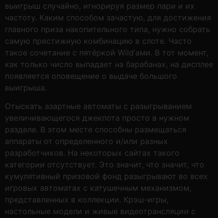
выигрыш случайно, игнорируя размер пари и их
частоту. Каким способом зачастую, для достижения
главного приза накопительного типа, нужно собрать
самую престижную комбинацию в слоте. Часто
такое сочетание с пятёркой Wild’ами. В тот момент,
как только число выпадает на барабанах, на дисплее
появляется оповещение о выдаче большого
выигрыша.
Отыскать азартные автоматы с разыгрыванием
увеличивающегося джекпота просто в нужном
разделе. В этом месте способны размещаться
аппараты от определенного и/или разных
разработчиков. На некоторых сайтах такого
категории отсутствует. Это значит, что значит, что
кумулятивный призовой фонд разыгрывают во всех
игровых автоматах с катушечным механизмом,
представленных в коллекции. Крэш-игры,
настольные модели и живые видеотрансляции с