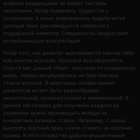
живыми раздающими не имеют системы
накопления. Когда появились трудности с
осознанием, в каких развлечениях предлагается
крупный приз, рекомендуется связаться с
поддержкой клиентов. Специалисты предоставят
исчерпывающие консультации.
Когда того, как джекпот выигрывается какому-либо
или многим игрокам, призовой фон обнуляется.
Спустя миг данный объект запускается создаваться
вновь, плавно аккумулируясь на базе платных
ставок игроков. В некоторых онлайн-казино
джекпотов может быть разнообразие:
значительный, промежуточный и минимальный. В
данной обстановке для получения каждого из
указанных нужно производить вклады на
конкретные размеры ставок. Например, с целью
выиграть крупный приз, нужно ставить на крупные
суммы. В обстоятельстве добычи внушительной