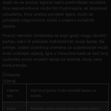
znači da ne postoji siguran način predviđanja rezultata.
Ova nepredvidivost može biti frustrirajuća, ali doprinosi
uzbuđenju. Kroz analizu povijesti igara, može se
primijetiti odgovornost sreće u odabiru konačnih
isplata.
Postoji nekoliko čimbenika na koje igrači mogu obratiti
pažnju, kako bi pokušali maksimizirati svoje šanse. Na
primjer, odabir pravilnog vremena za sudjelovanje može
imati značajan utjecaj. Igra u trenucima kada je veći broj
sudionika može smanjiti šanse za dobitak zbog veće
konkurencije.
Čimbenik
Utjecaj
Vrijeme
Veći broj igrača može smanjiti šanse za
igre
isplatu.
Vrsta
Različite vrste oklada nose različite rizike i