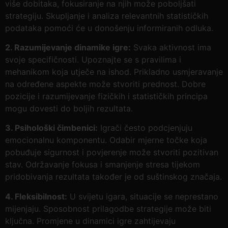
više dobitaka, fokusiranje na njih može poboljšati
strategiju. Skupljanje i analiza relevantnih statističkih
podataka pomoći će u donošenju informiranih odluka.
2. Razumijevanje dinamike igre:
Svaka aktivnost ima
svoje specifičnosti. Upoznajte se s pravilima i
mehanikom koja utječe na ishod. Prikladno usmjeravanje
na određene aspekte može stvoriti prednost. Dobre
pozicije i razumijevanje fizičkih i statističkih principa
mogu dovesti do boljih rezultata.
3. Psihološki čimbenici:
Igrači često podcjenjuju
emocionalnu komponentu. Odabir mjerne točke koja
pobuđuje sigurnost i povjerenje može stvoriti pozitivan
stav. Održavanje fokusa i smanjenje stresa tijekom
pridobivanja rezultata također je od suštinskog značaja.
4. Fleksibilnost:
U svijetu igara, situacije se neprestano
mijenjaju. Sposobnost prilagodbe strategije može biti
ključna. Promjene u dinamici igre zahtijevaju