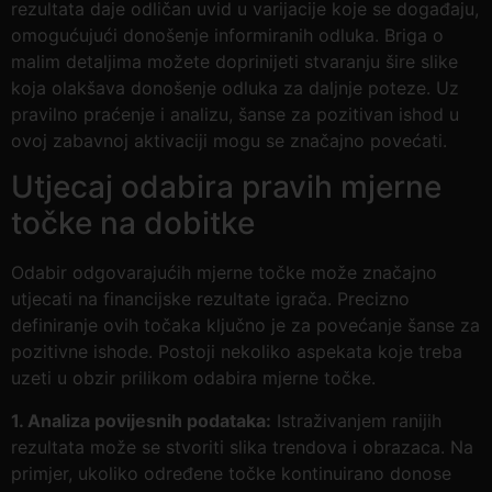
rezultata daje odličan uvid u varijacije koje se događaju,
omogućujući donošenje informiranih odluka. Briga o
malim detaljima možete doprinijeti stvaranju šire slike
koja olakšava donošenje odluka za daljnje poteze. Uz
pravilno praćenje i analizu, šanse za pozitivan ishod u
ovoj zabavnoj aktivaciji mogu se značajno povećati.
Utjecaj odabira pravih mjerne
točke na dobitke
Odabir odgovarajućih mjerne točke može značajno
utjecati na financijske rezultate igrača. Precizno
definiranje ovih točaka ključno je za povećanje šanse za
pozitivne ishode. Postoji nekoliko aspekata koje treba
uzeti u obzir prilikom odabira mjerne točke.
1. Analiza povijesnih podataka:
Istraživanjem ranijih
rezultata može se stvoriti slika trendova i obrazaca. Na
primjer, ukoliko određene točke kontinuirano donose