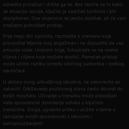
odredite proračun i držite ga se. Bez obzira na to kako
se situacija razvija, ključno je zadržati kontrolu i biti
discipliniran. Ove smjernice ne jamče dobitak, ali će vam
značajno poboljšati pristup.
Prije nego što zaronite, razmislite o vremenu koje
provodite! Mjerite svoj angažman i ne dopustite da vas
emocije vode. Umjesto toga, fokusirajte se na realne
ciljeve i ciljeve koje možete dostići. Pametan pristup
može učiniti razliku između običnog sudionika i vještog
takmičara.
U sklopu ovog uzbudljivog iskustva, ne zaboravite se
zabaviti. Održavanje pozitivnog stava često dovodi do
boljih rezultata. Uživanje u trenutku može poboljšati
vašu sposobnost donošenja odluka u ključnim
trenucima. Stoga, ugrabite priliku i uložite vrijeme u
razvijanje svojih sposobnosti s lakoćom i
samopouzdanjem!