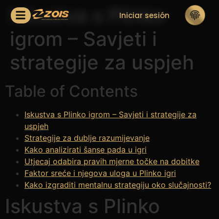
Iskustva s Plinko
Iniciar sesión
igrom – Savjeti i
strategije za uspjeh
Table of Contents
Iskustva s Plinko igrom – Savjeti i strategije za
uspjeh
Strategije za dublje razumijevanje
Kako analizirati šanse pada u igri
Utjecaj odabira pravih mjerne točke na dobitke
Faktor sreće i njegova uloga u Plinko igri
Kako izgraditi mentalnu strategiju oko slučajnosti?
Iskustva s Plinko