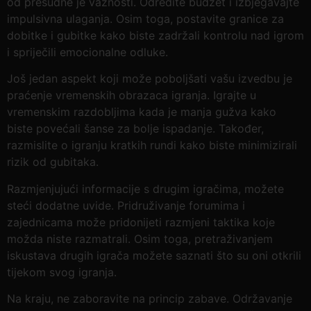
od presudne je važnosti. Odredite budžet i izbjegavajte
impulsivna ulaganja. Osim toga, postavite granice za
dobitke i gubitke kako biste zadržali kontrolu nad igrom
i spriječili emocionalne odluke.
Još jedan aspekt koji može poboljšati vašu izvedbu je
praćenje vremenskih obrazaca igranja. Igrajte u
vremenskim razdobljima kada je manja gužva kako
biste povećali šanse za bolje ispadanje. Također,
razmislite o igranju kratkih rundi kako biste minimizirali
rizik od gubitaka.
Razmjenjujući informacije s drugim igračima, možete
steći dodatne uvide. Pridruživanje forumima i
zajednicama može pridonijeti razmjeni taktika koje
možda niste razmatrali. Osim toga, pretraživanjem
iskustava drugih igrača možete saznati što su oni otkrili
tijekom svog igranja.
Na kraju, ne zaboravite na princip zabave. Održavanje