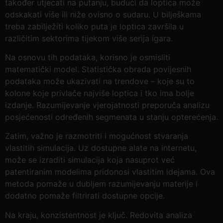
također utjecati na putanju, budući da loptica može
odskakati više ili niže ovisno o sudaru. U bilješkama
treba zabilježiti koliko puta je loptica završila u
različitim sektorima tijekom više serija igara.
Na osnovu tih podataka, korisno je osmisliti
matematički model. Statistička obrada povijesnih
podataka može ukazivati na trendove – koje su to
kolone koje privlače najviše loptica i tko ima bolje
izdanje. Razumijevanje vjerojatnosti preporuča analizu
posjećenosti određenih segmenata u stanju opterećenja.
Zatim, važno je razmotriti i mogućnost stvaranja
vlastitih simulacija. Uz dostupne alate na internetu,
može se izraditi simulacija koja nasuprot već
patentiranim modelima pridonosi vlastitim idejama. Ova
metoda pomaže u dubljem razumijevanju materije i
dodatno pomaže filtrirati dostupne opcije.
Na kraju, konzistentnost je ključ. Redovita analiza