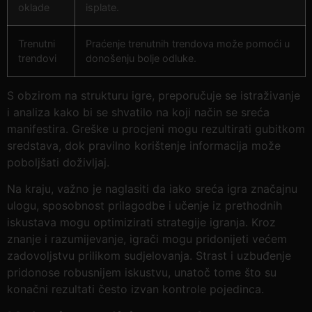
oklade
isplate.
Trenutni
Praćenje trenutnih trendova može pomoći u
trendovi
donošenju bolje odluke.
S obzirom na strukturu igre, preporučuje se istraživanje
i analiza kako bi se shvatilo na koji način se sreća
manifestira. Greške u procjeni mogu rezultirati gubitkom
sredstava, dok pravilno korištenje informacija može
poboljšati doživljaj.
Na kraju, važno je naglasiti da iako sreća igra značajnu
ulogu, sposobnost prilagodbe i učenje iz prethodnih
iskustava mogu optimizirati strategije igranja. Kroz
znanje i razumijevanje, igrači mogu pridonijeti većem
zadovoljstvu prilikom sudjelovanja. Strast i uzbuđenje
pridonose robusnijem iskustvu, unatoč tome što su
konačni rezultati često izvan kontrole pojedinca.