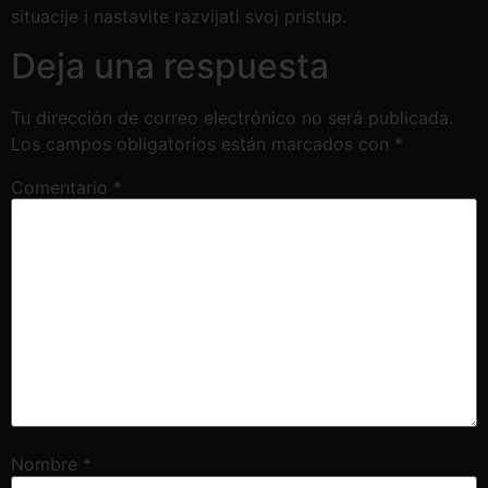
situacije i nastavite razvijati svoj pristup.
Deja una respuesta
Tu dirección de correo electrónico no será publicada.
Los campos obligatorios están marcados con
*
Comentario
*
Nombre
*