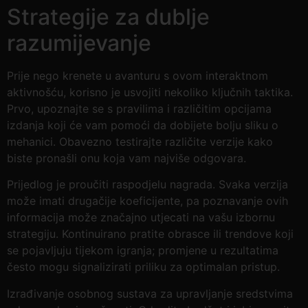
Strategije za dublje
razumijevanje
Prije nego krenete u avanturu s ovom interaktnom
aktivnošću, korisno je usvojiti nekoliko ključnih taktika.
Prvo, upoznajte se s pravilima i različitim opcijama
izdanja koji će vam pomoći da dobijete bolju sliku o
mehanici. Obavezno testirajte različite verzije kako
biste pronašli onu koja vam najviše odgovara.
Prijedlog je proučiti raspodjelu nagrada. Svaka verzija
može imati drugačije koeficijente, pa poznavanje ovih
informacija može značajno utjecati na vašu izbornu
strategiju. Kontinuirano pratite obrasce ili trendove koji
se pojavljuju tijekom igranja; promjene u rezultatima
često mogu signalizirati priliku za optimalan pristup.
Izrađivanje osobnog sustava za upravljanje sredstvima