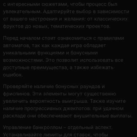
с интересными сюжетами, чтобы процесс был
увлекательным. Адаптируйте выбор в зависимости
от вашего настроения и желания: от классических
фруктов до новых, тематических проектов.
Перед началом стоит ознакомиться с правилами
автоматов, так как каждая игра обладает
уникальными функциями и бонусными
возможностями. Это позволит использовать все
доступные преимущества, а также избежать
ошибок.
Проверяйте наличие бонусных раундов и
фриспинов. Эти элементы могут существенно
увеличить вероятность выигрыша. Также изучите
наличие прогрессивных джекпотов: при удачном
раскладе они обеспечивают внушительные выплаты.
Управление банкроллом – отдельный аспект.
Устанавливайте лимиты для ставок, чтобы