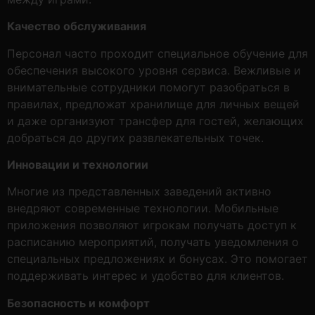
Качество обслуживания
Персонал часто проходит специальное обучение для
обеспечения высокого уровня сервиса. Вежливые и
внимательные сотрудники помогут разобраться в
правилах, предложат хранилище для личных вещей
и даже организуют трансфер для гостей, желающих
добраться до других развлекательных точек.
Инновации и технологии
Многие из представленных заведений активно
внедряют современные технологии. Мобильные
приложения позволяют игрокам получать доступ к
расписанию мероприятий, получать уведомления о
специальных предложениях и бонусах. Это помогает
поддерживать интерес и удобство для клиентов.
Безопасность и комфорт