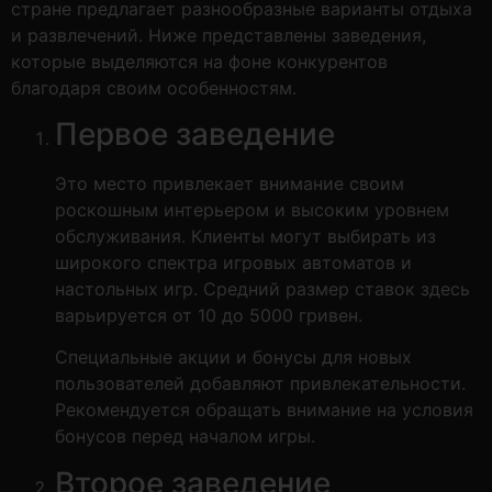
стране предлагает разнообразные варианты отдыха
и развлечений. Ниже представлены заведения,
которые выделяются на фоне конкурентов
благодаря своим особенностям.
Первое заведение
Это место привлекает внимание своим
роскошным интерьером и высоким уровнем
обслуживания. Клиенты могут выбирать из
широкого спектра игровых автоматов и
настольных игр. Средний размер ставок здесь
варьируется от 10 до 5000 гривен.
Специальные акции и бонусы для новых
пользователей добавляют привлекательности.
Рекомендуется обращать внимание на условия
бонусов перед началом игры.
Второе заведение