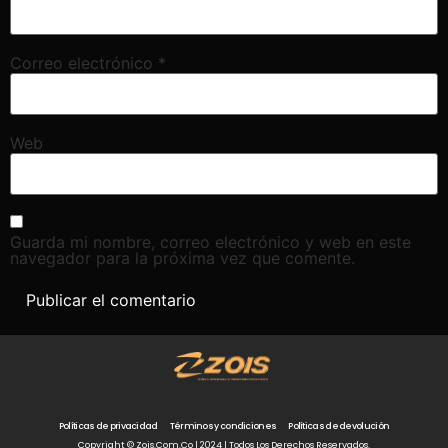
Correo electrónico
*
Web
Guarda mi nombre, correo electrónico y web en este
navegador para la próxima vez que comente.
Políticas de privacidad
Términos y condiciones
Políticas de devolución
Copyright © Zois.com.co | 2024 | Todos Los Derechos Reservados.