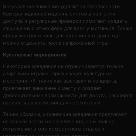
Безусловное внимание уделяется безопасности.
Камеры видеонаблюдения, системы контроля
доступа и регулярные проверки помогают создать
защищенную атмосферу для всех участников. Также
предусмотрены зоны для курения и отдыха, где
можно отдохнуть после напряженной игры.
Культурные мероприятия
Некоторые заведения не ограничиваются только
азартными играми. Организация культурных
мероприятий, таких как выставки и концерты,
привлекает внимание к месту и создает
дополнительные возможности для досуга, расширяя
варианты развлечений для посетителей.
Таким образом, украинские заведения предлагают
не только азартные развлечения, но и полное
погружение в мир комфортного отдыха и