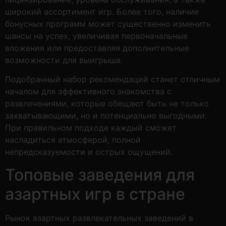
широкий ассортимент игр. Более того, наличие
бонусных программ может существенно изменить
шансы на успех, увеличивая первоначальные
вложения или предоставляя дополнительные
возможности для выигрыша.
Подобранный набор рекомендаций станет отличным
началом для эффективного знакомства с
развлечениями, которые обещают быть не только
захватывающими, но и потенциально выгодными.
При правильном подходе каждый сможет
насладиться атмосферой, полной
непредсказуемости и острых ощущений.
Топовые заведения для
азартных игр в стране
Рынок азартных развлекательных заведений в