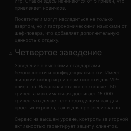
игр. Ставки здесь начинаются от 5 гривен, что
привлекает новичков.
Посетители могут насладиться не только
азартом, но и гастрономическими изысками от
шеф-повара, что добавляет дополнительную
ценность к отдыху.
Четвертое заведение
Заведение с высокими стандартами
безопасности и конфиденциальности. Имеет
широкий выбор игр и возможности для VIP-
клиентов. Начальная ставка составляет 50
гривен, а максимальная достигает 15 000
гривен, что делает его подходящим как для
простых игроков, так и для профессионалов.
Сервис на высшем уровне, контроль за игорной
активностью гарантирует защиту клиентов.