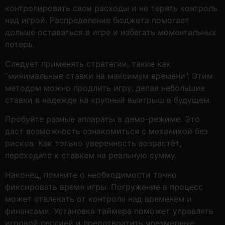
контролировать свои расходы и не терять контроль
над игрой. Распределение бюджета помогает
дольше оставаться в игре и избегать моментальных
потерь.
Следует применять стратегии, такие как
“минимальные ставки на максимум времени”. Этим
методом можно продлить игру, делая небольшие
ставки в надежде на крупный выигрыш в будущем.
Пробуйте разные аппараты в демо-режиме. Это
даст возможность ознакомиться с механикой без
рисков. Как только уверенность возрастёт,
переходите к ставкам на реальную сумму.
Наконец, помните о необходимости точно
фиксировать время игры. Погружение в процесс
может отвлекать от контроля над временем и
финансами. Установка таймера поможет управлять
игровой сессией и предотвратить чрезмерные