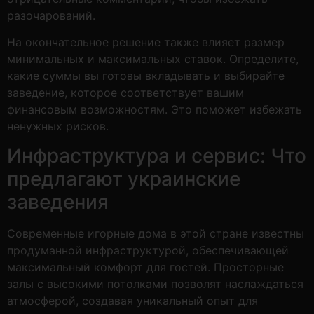
разочарований.
На окончательное решение также влияет размер
минимальных и максимальных ставок. Определите,
какие суммы вы готовы вкладывать и выбирайте
заведение, которое соответствует вашим
финансовым возможностям. Это поможет избежать
ненужных рисков.
Инфраструктура и сервис: Что
предлагают украинские
заведения
Современные игорные дома в этой стране известны
продуманной инфраструктурой, обеспечивающей
максимальный комфорт для гостей. Просторные
залы с высокими потолками позволят наслаждаться
атмосферой, создавая уникальный опыт для