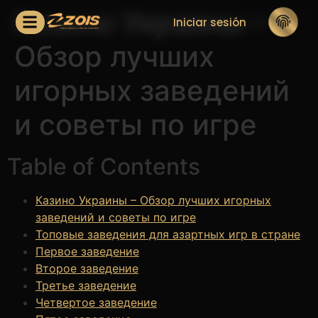
Казино Украины –
Iniciar sesión
Обзор лучших
игорных заведений
и советы по игре
Table of Contents
Казино Украины – Обзор лучших игорных
заведений и советы по игре
Топовые заведения для азартных игр в стране
Первое заведение
Второе заведение
Третье заведение
Четвертое заведение