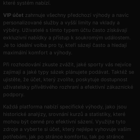
které systém nabízí.
VIP účet
zahrnuje všechny předchozí výhody a navíc
personalizované služby a vyšší limity na vklady a
výběry. Uživatelé s tímto typem účtu často získávají
exkluzivní nabídky a přístup k soukromým událostem.
Je to ideální volba pro ty, kteří sázejí často a hledají
maximální komfort a výhody.
Při rozhodování zkuste zvážit, jaké sporty vás nejvíce
zajímají a jaké typy sázek plánujete podávat. Taktéž se
ujistěte, že účet, který zvolíte, poskytuje dostupnost
uživatelsky přívětivého rozhraní a efektivní zákaznické
podpory.
Každá platforma nabízí specifické výhody, jako jsou
historické analýzy, srovnání kurzů a statistiky, které
mohou být cenné pro efektivní sázení. Využijte tyto
zdroje a vyberte si účet, který nejlépe vyhovuje vašim
potřebám, jak po stránce komfortu, tak po stránce