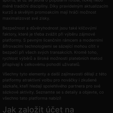
sportů, ať už se jedná o populární fotbal, hokej nebo
méně tradiční disciplíny. Díky pravidelným aktualizacím
kurzů a skvělým promoakcím mají hráči možnost
maximalizovat své zisky.
Bezpečnost a důvěryhodnost jsou také klíčovými
faktory, které je třeba zvážit při výběru zájmové
platformy. S pevným licenčním rámcem a moderními
šifrovacími technologiemi se sázející mohou cítit v
bezpečí při všech svých transakcích. Kromě toho,
rychlost výběrů a široké možnosti platebních metod
přispívají k celkovému pohodlí uživatelů.
Všechny tyto elementy a další zajímavosti dělají z této
platformy atraktivní volbu pro nováčky i zkušené
sázkaře, kteří hledají spolehlivého partnera pro své
sázkové aktivity. Seznamte se s detaily a objevte, co
všechno tato platforma nabízí!
Jak založit účet na