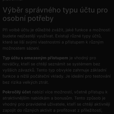
Výběr správného typu účtu pro
osobní potřeby
Při volbě účtu je důležité zvážit, jaké funkce a možnosti
budete nejčastěji využívat. Existují různé typy účtů,
které se liší svými vlastnostmi a přístupem k různým
možnostem sázení.
Typ účtu s omezeným přístupem
je vhodný pro
nováčky, kteří se chtějí seznámit se systémem bez
vyšších závazků. Tento typ obvykle zahrnuje základní
funkce a nižší počáteční vklady. Je ideální pro testování
bez rizika velkých ztrát.
Pokročilý účet
nabízí více možností, včetně přístupu k
atraktivnějším nabídkám a bonusům. Tento způsob je
vhodný pro pravidelné uživatele, kteří se chtějí aktivněji
zapojit do různých aktivit a profitovat z příležitostí,