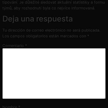
tipování. Je důležité sledovat aktuální statistiky a formu
týmů, aby rozhodnutí byla co nejvíce informovaná.
Deja una respuesta
Tu dirección de correo electrónico no será publicada.
Los campos obligatorios están marcados con
*
Comentario
*
Nombre
*