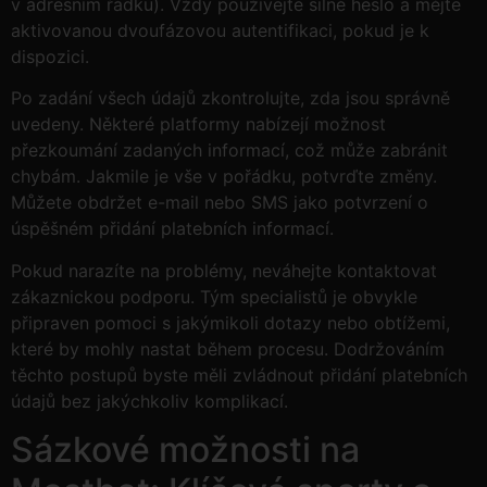
v adresním řádku). Vždy používejte silné heslo a mějte
aktivovanou dvoufázovou autentifikaci, pokud je k
dispozici.
Po zadání všech údajů zkontrolujte, zda jsou správně
uvedeny. Některé platformy nabízejí možnost
přezkoumání zadaných informací, což může zabránit
chybám. Jakmile je vše v pořádku, potvrďte změny.
Můžete obdržet e-mail nebo SMS jako potvrzení o
úspěšném přidání platebních informací.
Pokud narazíte na problémy, neváhejte kontaktovat
zákaznickou podporu. Tým specialistů je obvykle
připraven pomoci s jakýmikoli dotazy nebo obtížemi,
které by mohly nastat během procesu. Dodržováním
těchto postupů byste měli zvládnout přidání platebních
údajů bez jakýchkoliv komplikací.
Sázkové možnosti na