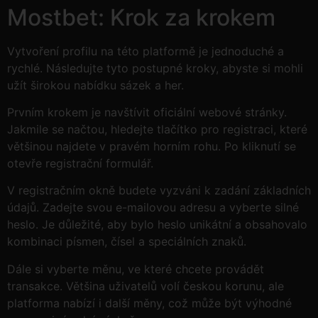
Mostbet: Krok za krokem
Vytvoření profilu na této platformě je jednoduché a
rychlé. Následujte tyto postupné kroky, abyste si mohli
užít širokou nabídku sázek a her.
Prvním krokem je navštívit oficiální webové stránky.
Jakmile se načtou, hledejte tlačítko pro registraci, které
většinou najdete v pravém horním rohu. Po kliknutí se
otevře registrační formulář.
V registračním okně budete vyzváni k zadání základních
údajů. Zadejte svou e-mailovou adresu a vyberte silné
heslo. Je důležité, aby bylo heslo unikátní a obsahovalo
kombinaci písmen, čísel a speciálních znaků.
Dále si vyberte měnu, ve které chcete provádět
transakce. Většina uživatelů volí českou korunu, ale
platforma nabízí i další měny, což může být výhodné