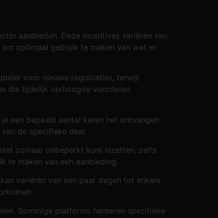
ector aanbieden. Deze incentives variëren van
al om optimaal gebruik te maken van wat er
lair voor nieuwe registraties, terwijl
s die tijdelijk verhoogde voordelen
t je een bepaald aantal keren het ontvangen
 van de specifieke deal.
iet zomaar onbeperkt kunt inzetten, zelfs
uik te maken van een aanbieding.
 kan variëren van een paar dagen tot enkele
oorkomen.
elen. Sommige platforms hanteren specifieke