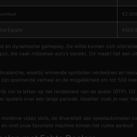
Avontuur
€2.000
Oud Egypte
€500.
oud en dynamische gameplay. De wilds kunnen zich uitbreide
ot, die vaak miljoenen euro’s bereikt. Dit maakt het een 
e Avalanche, waarbij winnende symbolen verdwijnen en nieu
zijn spannende verhaal en de mogelijkheid om tot 500 keer
grijk om te letten op het rendement van de speler (RTP). Di
n spelers over een lange periode. Idealiter zoek je naar 
f moderne video slots, de diversiteit aan speelautomaten v
it en vind jouw favoriete machine binnen het ruime aanbod.