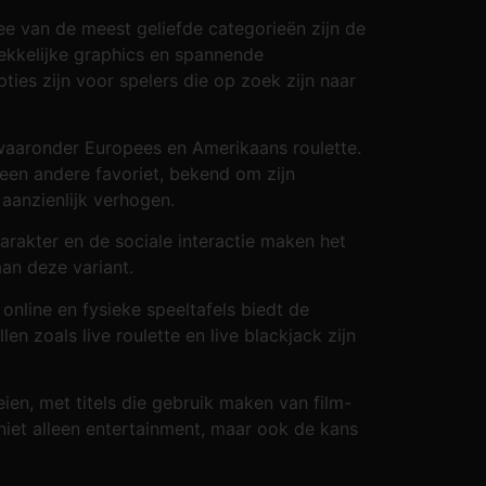
ee van de meest geliefde categorieën zijn de
rekkelijke graphics en spannende
ies zijn voor spelers die op zoek zijn naar
n, waaronder Europees en Amerikaans roulette.
 een andere favoriet, bekend om zijn
aanzienlijk verhogen.
arakter en de sociale interactie maken het
aan deze variant.
 online en fysieke speeltafels biedt de
en zoals live roulette en live blackjack zijn
eien, met titels die gebruik maken van film-
 niet alleen entertainment, maar ook de kans