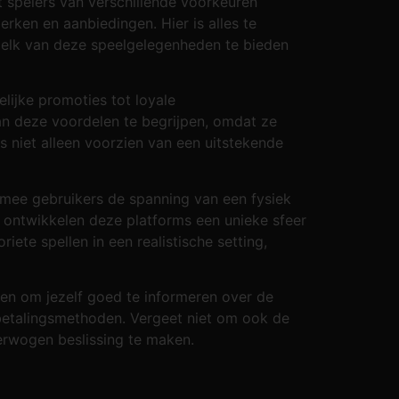
t spelers van verschillende voorkeuren
ken en aanbiedingen. Hier is alles te
at elk van deze speelgelegenheden te bieden
elijke promoties tot loyale
an deze voordelen te begrijpen, omdat ze
rs niet alleen voorzien van een uitstekende
armee gebruikers de spanning van een fysiek
, ontwikkelen deze platforms een unieke sfeer
iete spellen in een realistische setting,
aden om jezelf goed te informeren over de
 betalingsmethoden. Vergeet niet om ook de
erwogen beslissing te maken.