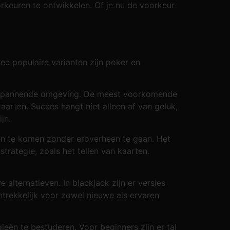
orkeuren te ontwikkelen. Of je nu de voorkeur
ee populaire varianten zijn poker en
een spannende omgeving. De meest voorkomende
arten. Succes hangt niet alleen af van geluk,
jn.
nten te komen zonder eroverheen te gaan. Het
trategie, zoals het tellen van kaarten.
alternatieven. In blackjack zijn er versies
ntrekkelijk voor zowel nieuwe als ervaren
ieën te bestuderen. Voor beginners zijn er tal