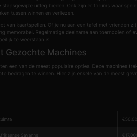
ie stapsgewijze uitleg bieden. Ook zijn er forums waar spel
aken tussen winnen en verliezen.
ect van kaartspellen. Of je nu aan een tafel met vrienden zit
ing memorabel. Regelmatige deelname aan toernooien of 
ilijk te weerstaan is.
t Gezochte Machines
ten een van de meest populaire opties. Deze machines trek
te bedragen te winnen. Hier zijn enkele van de meest gevr
Ruimte
€50.0
Afrikaanse Savanne
€17.00