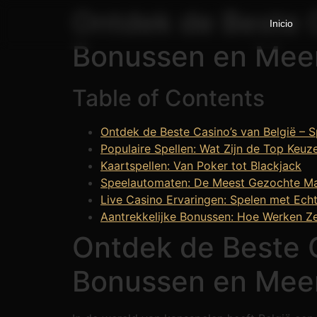
Ontdek de Beste C
Inicio
Bonussen en Mee
Table of Contents
Ontdek de Beste Casino’s van België – S
Populaire Spellen: Wat Zijn de Top Keuz
Kaartspellen: Van Poker tot Blackjack
Speelautomaten: De Meest Gezochte M
Live Casino Ervaringen: Spelen met Ech
Aantrekkelijke Bonussen: Hoe Werken Z
Ontdek de Beste C
Bonussen en Mee