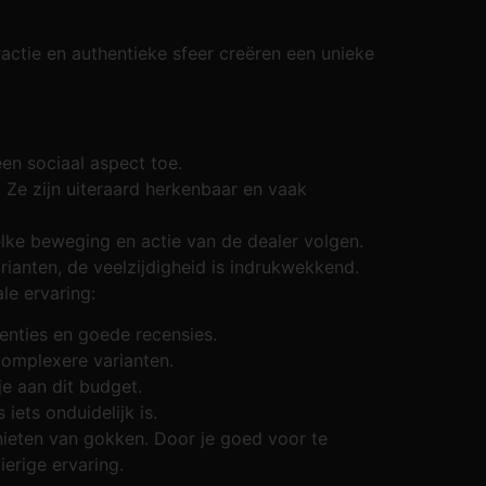
ractie en authentieke sfeer creëren een unieke
en sociaal aspect toe.
 Ze zijn uiteraard herkenbaar en vaak
lke beweging en actie van de dealer volgen.
arianten, de veelzijdigheid is indrukwekkend.
le ervaring:
enties en goede recensies.
 complexere varianten.
je aan dit budget.
iets onduidelijk is.
nieten van gokken. Door je goed voor te
ierige ervaring.