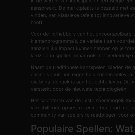
In de wereld van kansspelen heeft België een
aanspreekt. De marktplaats is bezaaid met ee
vinden, van klassieke tafels tot innovatieve 
heeft.
Voor de liefhebbers van het onvoorspelbare, zi
klantenprogramma’s, de variëteit aan voorde
aanzienlijke impact kunnen hebben op je totale
keuze aan spellen, maar ook met verleidelij
Naast de traditionele kansspelen, bieden de 
casino vanuit hun eigen huis kunnen beleven.
die bijna identiek is aan het echte leven. Dit
versterkt door de nieuwste technologieën.
Het selecteren van de juiste speelmogelijkhei
verschillende opties, rekening houdend met z
community van spelers te raadplegen voor on
Populaire Spellen: Wat