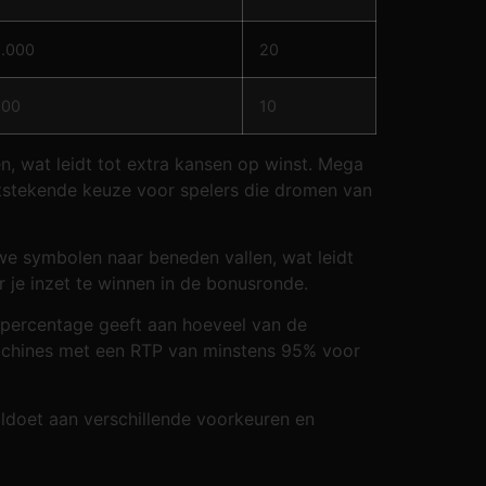
.000
20
000
10
n, wat leidt tot extra kansen op winst. Mega
uitstekende keuze voor spelers die dromen van
we symbolen naar beneden vallen, wat leidt
 je inzet te winnen in de bonusronde.
t percentage geeft aan hoeveel van de
machines met een RTP van minstens 95% voor
oldoet aan verschillende voorkeuren en