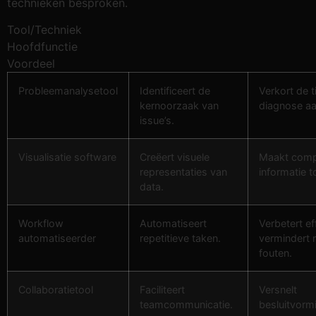
technieken besproken.
Tool/Techniek
Hoofdfunctie
Voordeel
Probleemanalysetool
Identificeert de
Verkort de t
kernoorzaak van
diagnose aan
issue’s.
Visualisatie software
Creëert visuele
Maakt comp
representaties van
informatie t
data.
Workflow
Automatiseert
Verbetert ef
automatiseerder
repetitieve taken.
vermindert 
fouten.
Collaboratietool
Faciliteert
Versnelt
teamcommunicatie.
besluitvorm