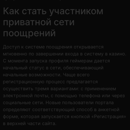
Как стать участником
приватной сети
поощрений
Доступ к системе поощрения открывается
мгновенно по завершении входа в систему в казино.
С момента запуска профиля геймерам дается
начальный статус в сети, обеспечивающий
начальные возможности. Чаще всего
регистрационную процесс предлагается
осуществить тремя вариантами: с применением
электронной почты, с помощью телефона или через
социальные сети. Новые пользователи портала
определяют соответствующий способ в анкетной
форме, которая запускается кнопкой «Регистрация»
в верхней части сайта.