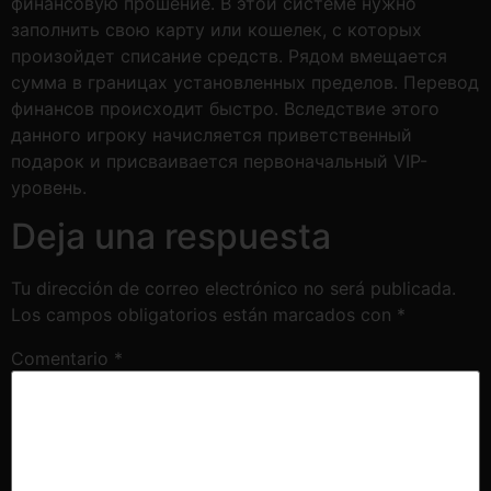
финансовую прошение. В этой системе нужно
заполнить свою карту или кошелек, с которых
произойдет списание средств. Рядом вмещается
сумма в границах установленных пределов. Перевод
финансов происходит быстро. Вследствие этого
данного игроку начисляется приветственный
подарок и присваивается первоначальный VIP-
уровень.
Deja una respuesta
Tu dirección de correo electrónico no será publicada.
Los campos obligatorios están marcados con
*
Comentario
*