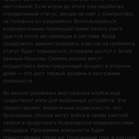
настольной. Если игрок до этого уже заработал
определенный статус, заходя на сайт с компьютера,
на телефоне он сохранится. Воспользоваться
всевозможными преимуществами своего ранга
удастся после авторизации в системе. Когда
продолжить демонстрировать участие на гэмблинге,
статус будет повышаться, открывая доступ к более
важным бонусам. Свежие игроки могут
осуществить регистрационный процесс в игорном
доме — это даст первый уровень в программе
лояльности.
Во многих различных виртуальных клубов ещё
существуют аппы для мобильных устройств. Эти
предоставляют аналогичные возможности, что
браузерные. Игроки могут войти в своем учетной
записи и продолжать пользоваться возможностями
площадки. Программа лояльности будет
предоставлена такая же. Полученный ранг в учетной