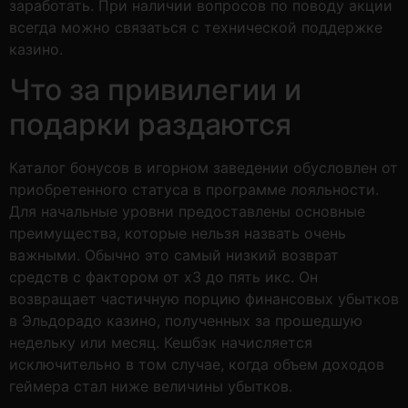
заработать. При наличии вопросов по поводу акции
всегда можно связаться с технической поддержке
казино.
Что за привилегии и
подарки раздаются
Каталог бонусов в игорном заведении обусловлен от
приобретенного статуса в программе лояльности.
Для начальные уровни предоставлены основные
преимущества, которые нельзя назвать очень
важными. Обычно это самый низкий возврат
средств с фактором от х3 до пять икс. Он
возвращает частичную порцию финансовых убытков
в Эльдорадо казино, полученных за прошедшую
недельку или месяц. Кешбэк начисляется
исключительно в том случае, когда объем доходов
геймера стал ниже величины убытков.