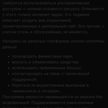
требуется воспользоваться альтернативным
доступом — копией основного ресурса. Отличается
у этого только интернет-адрес. Его подмена
помогает уходить вне ограничений,
ориентированных к центральный сайт. Все прочее, с
учетом стиль и обслуживание, не меняется.
Находясь на запасных платформах игроки способны
дальше
производить финансовые пари;
вносить и обналичивать средства;
использовать премиальные бонусы;
контактировать на связь с технической
поддержкой;
бороться за внушительные выигрыши в
чемпионатах и лотереях.
Программа верности перемещается на зеркала без
модификаций. Поддерживаются равнозначные