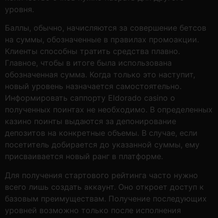
уровня.
Баллы, обычно, начисляются за совершение бетсов
на суммы, обозначенные в правилах промоакции.
Клиенты способны тратить средства плавно.
Главное, чтобы в итоге была использована
обозначенная сумма. Когда только это наступит,
новый уровень назначается самостоятельно.
Информировать саппорту Eldorado casino о
полученных поинтах не необходимо. В определенных
казино поинты выдаются за депонирование
депозитов на конкретные объемы. В случае, если
посетитель добирается до указанной суммы, ему
присваивается новый ранг в платформе.
Для получения стартового рейтинга часто нужно
всего лишь создать аккаунт. Оно откроет доступ к
базовым преимуществам. Получение последующих
уровней возможно только после исполнения