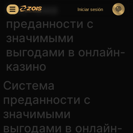
Система
Iniciar sesión
преданности с
значимыми
выгодами в онлайн-
казино
Система
преданности с
значимыми
выгодами в онлайн-