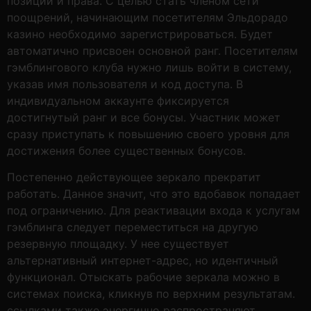
позиции и права. С целью стать членом сети
поощрений, начинающим посетителям Эльдорадо
казино необходимо зарегистрироваться. Будет
автоматично присвоен основной ранг. Посетителям
гэмблингового клуба нужно лишь войти в систему,
указав имя пользователя и код доступа. В
индивидуальном аккаунте фиксируется
достигнутый ранг и все бонусы. Участник может
сразу приступать к повышению своего уровня для
достижения более существенных бонусов.
Постепенно действующее зеркало прекратит
работать. Данное значит, что это вдобавок попадает
под ограничению. Для реактивации входа к услугам
гэмблинга следует переместиться на другую
резервную площадку. У нее существует
альтернативный интернет-адрес, но идентичный
функционал. Отыскать рабочие зеркала можно в
системах поиска, кликнув по верхним результатам.
ссылками также энергично распространяют