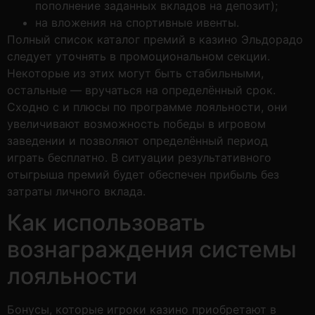
пополнение заданных вкладов на депозит);
на вложения на спортивные ивенты.
Полный список каталог премий в казино Эльдорадо
следует уточнять в промоциональном секции.
Некоторые из этих могут быть стабильными,
остальные — вручаться на определённый срок.
Сходно с и плюсы по программе лояльности, они
увеличивают возможность победы в игровом
заведении и позволяют определённый период
играть бесплатно. В ситуации результативного
отыгрыша премий будет обеспечен прибыль без
затраты личного вклада.
Как использовать
вознаграждения системы
лояльности
Бонусы, которые игроки казино приобретают в