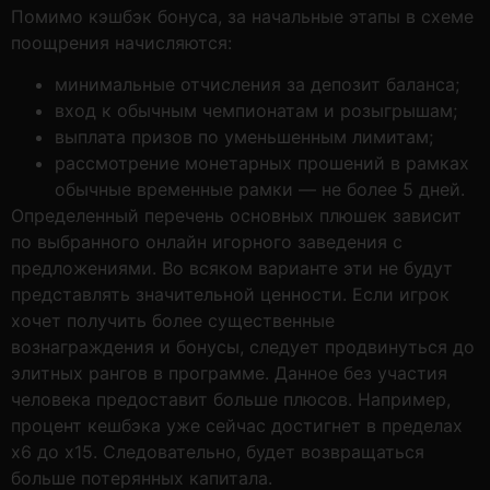
Помимо кэшбэк бонуса, за начальные этапы в схеме
поощрения начисляются:
минимальные отчисления за депозит баланса;
вход к обычным чемпионатам и розыгрышам;
выплата призов по уменьшенным лимитам;
рассмотрение монетарных прошений в рамках
обычные временные рамки — не более 5 дней.
Определенный перечень основных плюшек зависит
по выбранного онлайн игорного заведения с
предложениями. Во всяком варианте эти не будут
представлять значительной ценности. Если игрок
хочет получить более существенные
вознаграждения и бонусы, следует продвинуться до
элитных рангов в программе. Данное без участия
человека предоставит больше плюсов. Например,
процент кешбэка уже сейчас достигнет в пределах
х6 до х15. Следовательно, будет возвращаться
больше потерянных капитала.