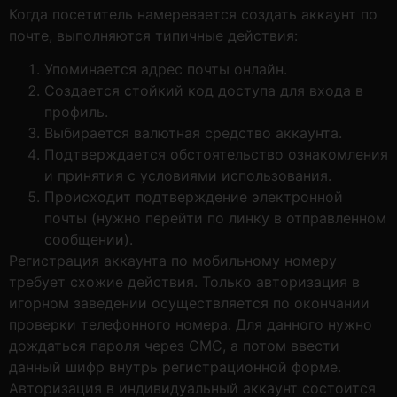
Когда посетитель намеревается создать аккаунт по
почте, выполняются типичные действия:
Упоминается адрес почты онлайн.
Создается стойкий код доступа для входа в
профиль.
Выбирается валютная средство аккаунта.
Подтверждается обстоятельство ознакомления
и принятия с условиями использования.
Происходит подтверждение электронной
почты (нужно перейти по линку в отправленном
сообщении).
Регистрация аккаунта по мобильному номеру
требует схожие действия. Только авторизация в
игорном заведении осуществляется по окончании
проверки телефонного номера. Для данного нужно
дождаться пароля через СМС, а потом ввести
данный шифр внутрь регистрационной форме.
Авторизация в индивидуальный аккаунт состоится