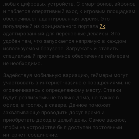
любых цифровых устройств. С смартфонов, айфонов
и таблетов оперативный вход к игровым площадкам
обеспечивает адаптированная версия. Это
популярный из официального портала
7к
,
адаптированный для переносные девайсы. Это
удобен тем, что запускается напрямую в каждом
используемом браузере. Загружать и ставить
специальный программное обеспечение геймерам
не необходимо.
Задействуя мобильную вариацию, геймеры могут
участвовать в интернет-казино с поощрениями, не
ограничиваясь к определенному месту. Ставки
будут реализуемы не только дома, но также в
офисе, в гостях, в сквере. Данное поможет
захватывающе проводить досуг время и
приобретать доход в целый день. Самое важное,
чтобы на устройстве был доступен постоянный
интернет-соединение.