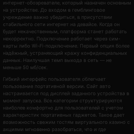
интернет-обозревателе, который назначен основным
на устройстве. До входом в гемблинговое
учреждение важно убедиться, в присутствии
стабильного сети интернет на девайсе. Когда он
будет некачественным, платформа станет работать
некорректно. Подключение работает через сим-
карты либо Wi-Fi-подключение. Первый опция более
надёжный, устраняющий кражу конфиденциальных
данных. Наилучшая темп выхода в сеть — не
меньше 50 мб/сек.
Гибкий интерфейс пользователя облегчает
пользование портативной версии. Сайт авто
настраивается под дисплей заданного устройства в
момент запуска. Все категории структурируются
наиболее комфортно для пользователей с учетом
характеристик портативных гаджетов. Такое дает
возможность свежим гостям виртуального казино с
акциями мгновенно разобраться, что и где