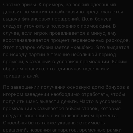
частые призы. К примеру, за всякий сделанный
депозит во многих онлайн-казино предполагается
выдача финансовых поощрений. Доля бонуса
следует уточнять в положениях промоакции. В
случае, если игрок проваливается в минус, ему
восстанавливается процент перенесенных расходов.
Этот подарок обозначается «кешбэк». Это выдается
по исходу партии в течение небольшой период
времени, указанный в условиях промоакции. Каким
образом правило, это одиночная неделя или
тридцать дней.
По завершении получения основную долю бонусов в
игорном заведении необходимо отработать, чтобы
получить шанс вывести деньги. Часто в условиях
промоакции указывается объем ставок, которые
следует совершить с использованием презента.
Способны быть также указаны: стоимость
вращений, названия аппаратов, временные рамки