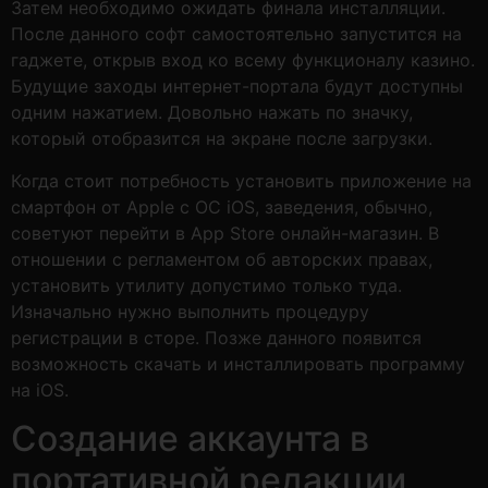
Затем необходимо ожидать финала инсталляции.
После данного софт самостоятельно запустится на
гаджете, открыв вход ко всему функционалу казино.
Будущие заходы интернет-портала будут доступны
одним нажатием. Довольно нажать по значку,
который отобразится на экране после загрузки.
Когда стоит потребность установить приложение на
смартфон от Apple с ОС iOS, заведения, обычно,
советуют перейти в App Store онлайн-магазин. В
отношении с регламентом об авторских правах,
установить утилиту допустимо только туда.
Изначально нужно выполнить процедуру
регистрации в сторе. Позже данного появится
возможность скачать и инсталлировать программу
на iOS.
Создание аккаунта в
портативной редакции