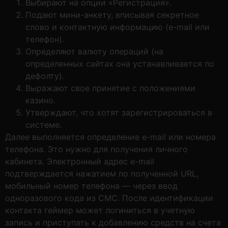
Выбирают на опции «Регистрация».
Подают мини-анкету, вписывая секретное
слово и контактную информацию (e-mail или
телефон).
Определяют валюту операций (на
определенных сайтах она устанавливается по
дефолту).
Выражают свое принятие с положениями
казино.
Утверждают, что хотят зарегистрироваться в
системе.
Далее выполняется определение e-mail или номера
телефона. Это нужно для получения личного
кабинета. Электронный адрес e-mail
подтверждается нажатием по полученной URL,
мобильный номер телефона — через ввод
одноразового кода из СМС. После идентификации
контакта геймер может логиниться в учетную
запись и приступать к добавлению средств на счета