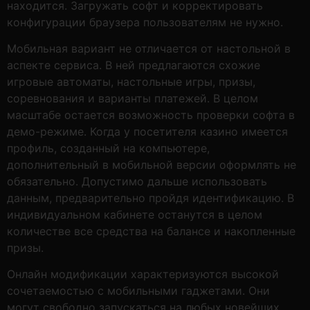
находится. Загружать софт и корректировать
конфигурации браузера пользователям не нужно.
Мобильная вариант не отличается от настольной в
аспекте сервиса. В ней предлагаются схожие
игровые автоматы, настольные игры, призы,
соревнования и варианты платежей. В целом
масштабе остается возможность проверки софта в
демо-режиме. Когда у посетителя казино имеется
профиль, созданный на компьютере,
дополнительный в мобильной версии оформлять не
обязательно. Допустимо дальше использовать
данным, предварительно пройдя идентификацию. В
индивидуальном кабинете останутся в целом
количестве все средства на балансе и накопленные
призы.
Онлайн модификации характеризуются высокой
сочетаемостью с мобильными гаджетами. Они
могут свободно запускаться на любых новейших