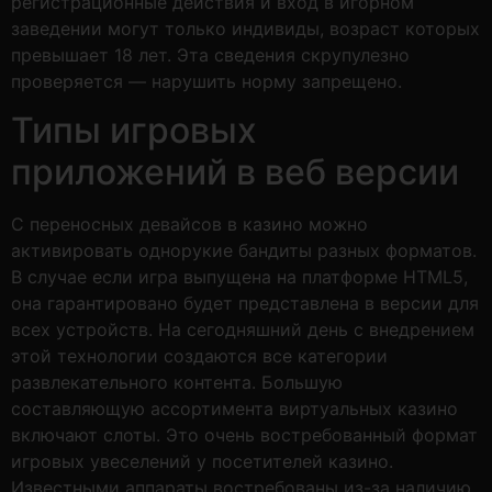
регистрационные действия и вход в игорном
заведении могут только индивиды, возраст которых
превышает 18 лет. Эта сведения скрупулезно
проверяется — нарушить норму запрещено.
Типы игровых
приложений в веб версии
С переносных девайсов в казино можно
активировать однорукие бандиты разных форматов.
В случае если игра выпущена на платформе HTML5,
она гарантировано будет представлена в версии для
всех устройств. На сегодняшний день с внедрением
этой технологии создаются все категории
развлекательного контента. Большую
составляющую ассортимента виртуальных казино
включают слоты. Это очень востребованный формат
игровых увеселений у посетителей казино.
Известными аппараты востребованы из-за наличию