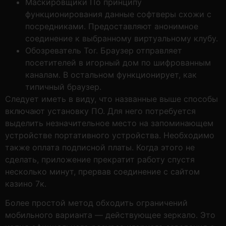
Маскировщики По принципу
функционирования данные софтверы схожи с
посредниками. Предоставляют анонимное
соединение к выбранному виртуальному клубу.
Обозреватель Tor. Браузер отправляет
посетителей в игорный дом по шифрованным
каналам. В остальном функционирует, как
типичный браузер.
Следует иметь в виду, что названные выше способы
включают установку ПО. Для него потребуется
выделить незначительное место на запоминающем
устройстве портативного устройства. Необходимо
также оплата подписной платы. Когда этого не
сделать, приложение прекратит работу спустя
несколько минут, прервав соединение с сайтом
казино 7к.
Более простой метод обходить ограничений
мобильного варианта — действующее зеркало. Это