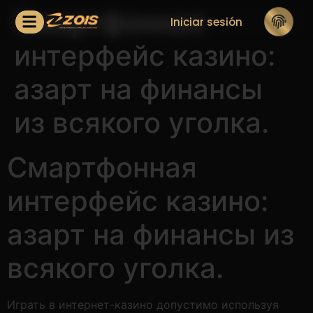
Смартфонная
Iniciar sesión
интерфейс казино:
азарт на финансы
из всякого уголка.
Смартфонная
интерфейс казино:
азарт на финансы из
всякого уголка.
Играть в интернет-казино допустимо используя