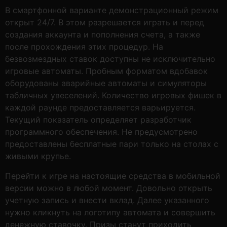
В смартфонной варианте демонстрационный режим
открыт 24/7. В этом разрешается играть и перед
создания аккаунта и пополнения счета, а также
после прохождения этих процедур. На
безвозмездных ставок доступны не исключительно
игровые автоматы. Пробным форматом вдобавок
оборудованы аварийные автоматы и симуляторы
табличных увеселений. Количество игровых фишек в
каждой раунде предоставляется варьируется.
Текущий показатель определяет разработчик
программного обеспечения. Не предусмотрено
предоставлены бесплатные пари только на столах с
живыми крупье.
Перейти к игре на настоящие средства в мобильной
версии можно в любой момент. Довольно открыть
учетную запись и внести вклад. Далее указанного
нужно кликнуть на логотипу автомата и совершить
денежную ставочку. Призы станут приходить