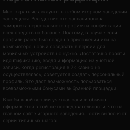
Многократные аккаунты в любом игорном заведении
запрещены. Вследствие это запланирована
заморозка персонального профиля и конфискация
всех средств на балансе. Поэтому, в случае если
профиль ранее был создан в приложении или на
компьютере, новый создавать в версии для
мобильных устройств не нужно. Достаточно пройти
идентификацию, введя информацию из учетной
записи. Когда регистрация в 7к казино не
осуществлялась, советуется создать персональный
профиль. Это даст возможность пользоваться
всевозможными бонусами выбранной площадки.
В мобильной версии учетная запись обычно
оформляется в той же последовательности, что на
главном сайте игорного заведения. Гости выполняют
серии типичных шагов: