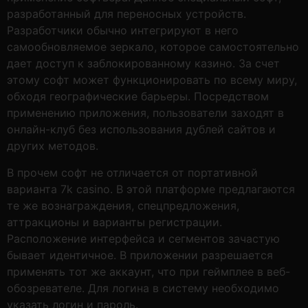
разработанный для переносных устройств.
Разработчики обычно интегрируют в него
самообновляемое зеркало, которое самостоятельно
дает доступ к заблокированному казино. За счет
этому софт может функционировать по всему миру,
обходя географические барьеры. Посредством
применению приложения, пользователи заходят в
онлайн-клуб без использования дублей сайтов и
других методов.
В прочем софт не отличается от портативной
варианта 7k casino. В этой платформе предлагаются
те же вознаграждения, спецпредложения,
аттракционы и варианты регистрации.
Расположение интерфейса и сегментов зачастую
бывает идентичное. В приложении разрешается
применять тот же аккаунт, что при геймплее в веб-
обозревателе. Для логина в систему необходимо
указать логин и пароль.