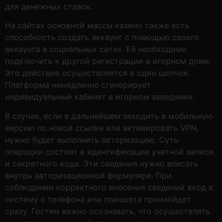
для денежных ставок.
На сайтах основной массы казино также есть
способность создать аккаунт с помощью своего
аккаунта в социальных сетях. Её необходимо
подключить к другой регистрации в игорном доме.
Это действие осуществляется в один щелчок.
Платформа немедленно сгенерирует
индивидуальный кабинет в игорном заведении.
В случае, если в дальнейшем заходить в мобильную
версию по новой ссылке или активировать VPN,
нужно будет выполнить авторизацию. Суть
операции состоит в идентификации учетной записи
и секретного кода. Эти сведения нужно вписать
внутрь авторизационной формуляре. При
соблюдении корректного внесения сведений вход в
систему с телефона или планшета произойдет
сразу. Гостям важно осознавать, что осуществлять