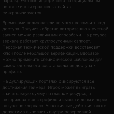
пароль). Учетные информацию на официальном
портале и альтернативных сайтах
синхронизируются.
Временами пользователи не могут вспомнить код
доступа. Получить обратно авторизацию к учетной
записи можно различными способами. На ресурсе-
зеркале работает круглосуточный саппорт.
Персонал технической поддержки восстановят
ключ после небольшой верификации. Вдобавок
можно применить специфической шаблоном для
самостоятельного восстановления доступа к
профилю.
На дублирующих порталах фиксируются все
достижения геймера. Игрок может выиграть
значительную сумму на главном ресурсе, а
авторизоваться в профиле и вывести деньги через
актуальное зеркало. Аналогичные действия также
допустимо выполнить внутри реверсивной