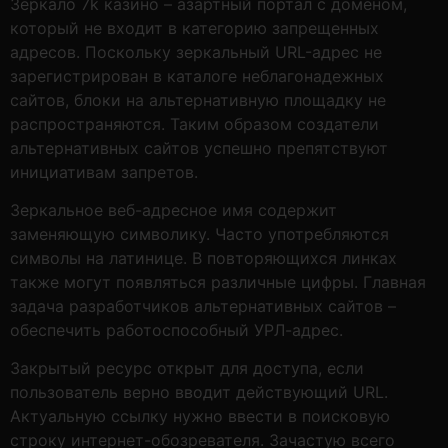
Зеркало 7k казино – азартный портал с доменом,
который не входит в категорию запрещенных
адресов. Поскольку зеркальный URL-адрес не
зарегистрирован в каталоге неблагонадежных
сайтов, блоки на альтернативную площадку не
распространяются. Таким образом создатели
альтернативных сайтов успешно препятствуют
инициативам запретов.
Зеркальное веб-адресное имя содержит
заменяющую символику. Часто употребляются
символы на латинице. В повторяющихся линках
также могут появляться различные цифры. Главная
задача разработчиков альтернативных сайтов –
обеспечить работоспособный УРЛ-адрес.
Закрытый ресурс открыт для доступа, если
пользователь верно вводит действующий URL.
Актуальную ссылку нужно ввести в поисковую
строку интернет-обозревателя. Зачастую всего