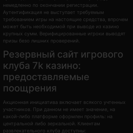
немедленно по окончании регистрации.
Аутентификация не выступает требуемым
требованием игры на настоящие средства, впрочем
может быть необходимой при выводе из казино
крупных сумм. Верифицированные игроки выводят
призы безо лишних проверений.
Резервный сайт игрового
клуба 7k казино:
предоставляемые
поощрения
Акционная инициатива включает всякого учтенных
участников. При данном не имеет значение, на
какой-либо платформе оформлен профиль: на
центральной либо зеркальной. Клиентам
развлекательного клуба доступны: