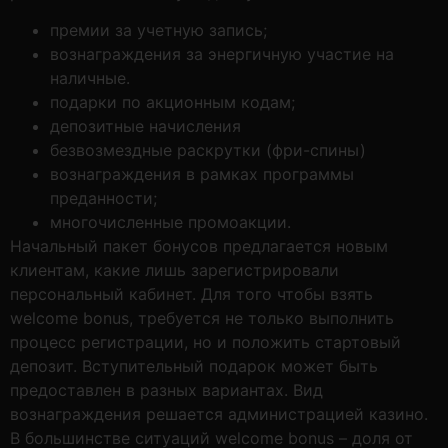
премии за учетную запись;
вознаграждения за энергичную участие на
наличные.
подарки по акционным кодам;
депозитные начисления
безвозмездные раскрутки (фри-спины)
вознаграждения в рамках программы
преданности;
многочисленные промоакции.
Начальный пакет бонусов предлагается новым
клиентам, какие лишь зарегистрировали
персональный кабинет. Для того чтобы взять
welcome bonus, требуется не только выполнить
процесс регистрации, но и положить стартовый
депозит. Вступительный подарок может быть
предоставлен в разных вариантах. Вид
вознаграждения решается администрацией казино.
В большинстве ситуаций welcome bonus – доля от