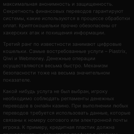
максимальная анонимность и защищенность.
Секретность финансовых переводов гарантируют
системы, какие используются в процессе обработки
оплат. Криптокошельки прочно обезопасены от
хакерских атак и похищения информации.
Третий ранг по известности занимают цифровые
кошельки. Самые востребованные услуги – Piastrix,
Qiwi и Webmoney. Денежные операции
осуществляются весьма быстро. Механизм
безопасности тоже на весьма значительном
показателе.
Какой нибудь услуга не был выбран, игроку
необходимо соблюдать регламенты денежных
переводов в онлайн казино. При выполнении любых
переводов требуется использовать данные, которые
связаны к номеру сотового или электронной почты
игрока. К примеру, кредитная пластик должна