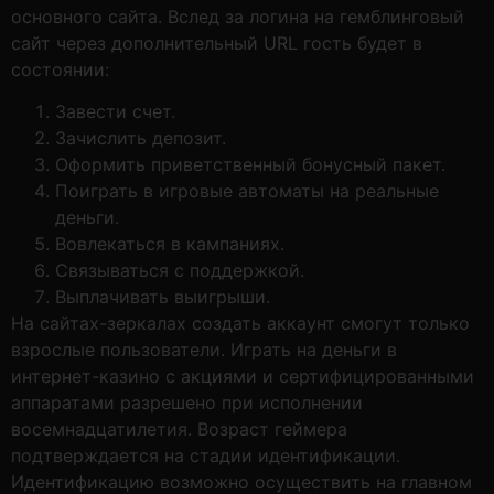
основного сайта. Вслед за логина на гемблинговый
сайт через дополнительный URL гость будет в
состоянии:
Завести счет.
Зачислить депозит.
Оформить приветственный бонусный пакет.
Поиграть в игровые автоматы на реальные
деньги.
Вовлекаться в кампаниях.
Связываться с поддержкой.
Выплачивать выигрыши.
На сайтах-зеркалах создать аккаунт смогут только
взрослые пользователи. Играть на деньги в
интернет-казино с акциями и сертифицированными
аппаратами разрешено при исполнении
восемнадцатилетия. Возраст геймера
подтверждается на стадии идентификации.
Идентификацию возможно осуществить на главном