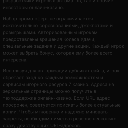
разработчики игровых автоматов, так и прочие
инвесторы онлайн-казино.
Набор промо оферт не ограничивается
исключительно соревнованиями, джекпотами и
розыгрышами. Авторизованным игрокам
предоставлены вращения Колеса Удачи,
специальные задания и другие акции. Каждый игрок
может выбрать бонус, которая ему более всего
интересна.
Используя для авторизации дубликат сайта, игрок
обретает вход ко каждым возможностям и
сервисам игорного ресурса 7 казино. Адреса на
зеркальные страницы можно получить в
техподдержке онлайн-казино. Если URL-адрес
просрочен, советуется поискать более актуальные
копии. Чтобы мгновенно и надежно миновать
запреты, необходимо иметь в резерве несколько
сразу действующих URL-адресов.