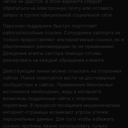
чатом не удастся. В этом варианте следует
обратиться на электронную почту или оставить
запрос в группе официальной социальной сети.
Персонал поддержки быстро подготовят
работоспособные ссылки. Сотрудники саппорта не
только предоставляют альтернативные ссылки, но и
обеспечивают рекомендации по их применению.
Дежурные агенты сектора помощи готовы
реагировать на каждый обращение клиента.
Действующие линки можно отыскать на сторонних
сайтах. Поиск советуется вести на достоверных
сообществах и сайтах. Применение безопасных
источников необходимо, ведь в интернете
возможны поддельные сайты с опасными
скриптами. В процессе посещения мошеннические
интернет-страницы возникают угрозы утечки
персональных данных. Для того чтобы избежать
схожих проблем, важно использовать только