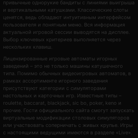
привычные однорукие бандиты с линиями выигрыша
и вертикальными катушками. Классические слоты
ценятся, ведь обладают интуитивным интерфейсом
пользователя и понятным меню. Вся информация
актуальной игровой сессии выводятся на дисплее.
Выбор ключевых критериев выполняется через
нескольких клавиш.
Лицензированные игровые автоматы игорных
заведений – это не только машины катушечного
типа. Помимо обычных видеоигровых автоматов, в
рамках ассортименте игорного заведения
присутствуют категории с симуляторами
настольных и карточных игр. Известные типы –
roulette, baccarat, blackjack, sic bo, poker, keno и
прочие. Гости официального сайта смогут запускать
виртуальные модификации столовых симуляторов
или участвовать соперничать с живых крупье. Игры
с настоящими ведущими имеются в разделе «Live».