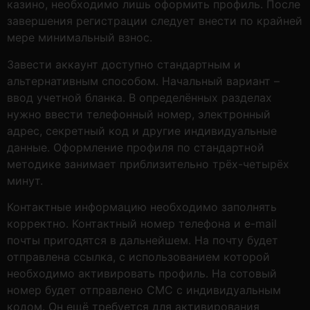
казино, необходимо лишь оформить профиль. После
завершения регистрации следует внести по крайней
мере минимальный взнос.
Завести аккаунт доступно стандартным и
альтернативным способом. Начальный вариант –
ввод учетной бланка. В определённых разделах
нужно ввести телефонный номер, электронный
адрес, секретный код и другие индивидуальные
данные. Оформление профиля по стандартной
методике занимает приблизительно трёх-четырёх
минут.
Контактные информацию необходимо заполнять
корректно. Контактный номер телефона и e-mail
почты пригодятся в дальнейшем. На почту будет
отправлена ссылка, с использованием которой
необходимо активировать профиль. На сотовый
номер будет отправлено СМС с индивидуальным
кодом. Он ещё требуется для активирования