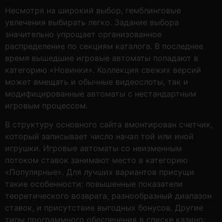
Несмотря на широкий выбор, гемблинговые
увлечения выбирать легко. Задание выбора
значительно упрощает организованное
распределение по секциям каталога. В последнее
время вышедшие игровые автоматы попадают в
категорию «Новинки». Коллекция свежих версий
может вмещать и обычные видеослоты, так и
модифицированные автоматы с нестандартным
игровым процессом.
В структуру основного сайта вмонтирован счетчик,
который записывает число начал той или иной
игрушки. Игровые автоматы со неизменным
потоком ставок занимают место в категорию
«Популярные». Для лучших вариантов присущи
такие особенности: повышенные показатели
теоретического возврата, разнообразный диапазон
ставок, и присутствие выгодных бонусов. Другие
типы программного обеспечения в списке казино: