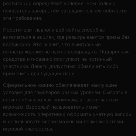
реализации определяют условия. Чем больше
показатель вагера, тем затруднительнее соблюсти
эти требования.
Посетители главного веб-сайта способны
включаться в акциях, где разыгрываются призы без
вейджеров. Это значит, что выигранные
вознаграждения не нужно возвращать. Подаренные
средства мгновенно поступают на истинный
участника. Деньги допустимо обналичить либо
применить для будущих пари.
Официальное казино обеспечивает наилучшие
условия для гэмблеров разных уровней. Сыграть в
сети прибыльно как новичкам, а также частым
игрокам. Взрослый пользователь имеет
возможность оперативно оформить учетную запись
и использовать всевозможными возможностями
игровой платформы.