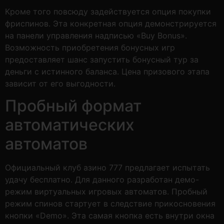
Кроме того повсюду задействуется опция покупки
фриспинов. Эта конкретная опция демонстрируется
на панели управления надписью «Buy Bonus».
Возможность приобретения бонусных игр
предоставляет шанс запустить бонусный тур за
деньги с истинного баланса. Цена призового этапа
зависит от его выгодности.
Пробный формат
автоматических
автоматов
Официальный клуб азино 777 предлагает испытать
удачу бесплатно. Для данного разработан демо-
режим виртуальных игровых автоматов. Пробный
режим спинов стартует в следствие прикосновения
кнопки «Demo». Эта самая кнопка есть внутри окна