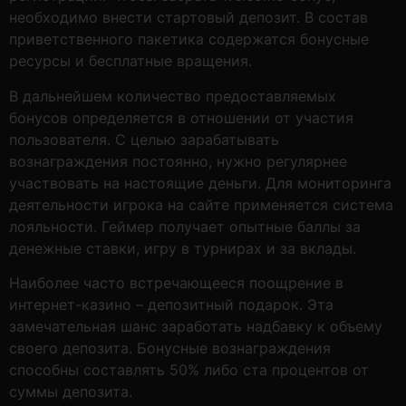
необходимо внести стартовый депозит. В состав
приветственного пакетика содержатся бонусные
ресурсы и бесплатные вращения.
В дальнейшем количество предоставляемых
бонусов определяется в отношении от участия
пользователя. С целью зарабатывать
вознаграждения постоянно, нужно регулярнее
участвовать на настоящие деньги. Для мониторинга
деятельности игрока на сайте применяется система
лояльности. Геймер получает опытные баллы за
денежные ставки, игру в турнирах и за вклады.
Наиболее часто встречающееся поощрение в
интернет-казино – депозитный подарок. Эта
замечательная шанс заработать надбавку к объему
своего депозита. Бонусные вознаграждения
способны составлять 50% либо ста процентов от
суммы депозита.