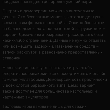
предназначены для тренировки умений пари.
Сыграть в демоверсии можно на виртуальные
деньги. Это бесплатные монеты, которые доступны
всем гостям формального сайта. Очки добавляются
на баланс демо-слота после каждой загрузки демо-
версии. Демо-деньги разрешено расходовать безо
каких-либо ограничений. Данные не нужно отдавать
или возмещать издержки. Назначение средств –
запуск раскруток в равнозначно предоставленных
ставочек.
Новенькие используют тестовые игры, чтобы
оперативнее ознакомиться с ассортиментом онлайн
гэмблинг-платформы. Демоверсии есть практически
у всех слотов барабанного типа. Демо вариант
также доступен для большинства настольных и
картежных эмуляторов.
Тестовые игры важны не лишь для свежих