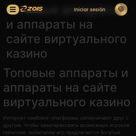
Топовые аппараты
Iniciar sesión
и аппараты на
сайте виртуального
казино
Топовые аппараты и
аппараты на сайте
виртуального казино
Интернет гэмблинг-платформы соперничают друг с
другом. Чтобы заинтересовать возможных игроков
геймплея, любителям игр предлагается богатый