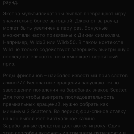
раунд.
Экстра мультипликаторы выплат превращают игру
значительно более выгодной. Джекпот за раунд
может быть увеличен в пару раз. Бонусные
множители часто привязаны к Диким символам.
Например, Wildx3 или Wildx50. В таком контексте
Wild не только содействует завершить выигрышную
последовательность, но и умножает вероятный
приз.
Ряды фриспинов – наиболее известный приз слотов
азино777. Бесплатные вращения запускаются по
завершении появления на барабанах знаков Scatter.
Для того чтобы выиграть последовательность
премиальных вращений, нужно собрать как
минимум 3 Scatter’а. Во период фри-спинов ставку
на кон выполняет виртуальное казино.
Заработанные средства достаются игроку. Один
этап способен включать из тридцати-пятидесяти и